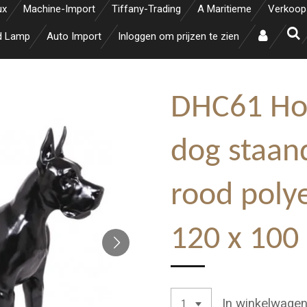
ux
Machine-Import
Tiffany-Trading
A Maritieme
Verkoop
d Lamp
Auto Import
Inloggen om prijzen te zien
DHC61 Ho
dog staan
rood polye
120 x 100
In winkelwage