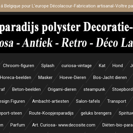
 á Belgique pour L’europe Décolacour-Fabrication artisanal-Voltre p
Chroom-figuren
Splash
curiosa-vintage
Kat
Hond
J
Horeca-beelden
Masker
Hoeve-Dieren
Bos-Jacht dieren
raf
Beton-beelden
Origami-dieren
steampunk
Stoepbord
esign Figuren
Ambacht-artiesten
Salon-tafels
Transport
mport-steen
Route-Koopjesparadijs
geluks brengers
Spiritu
en
Parfum
Art. Curiosa- www.decosite.com
Diëten-bio-para