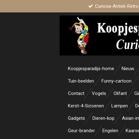
Curiosa-Antiek-Retro
Ga
direct
naar
de
hoofdinhoud
Koopjesparadijs-home
Nieuw.
Tuin-beelden
Funny-cartoon
Contact
Vogels
Olifant
Gi
Kerst-4-Sizoenen
Lampen
D
Gadgets
Dieren-kop
Asian-i
Geur-brander
Engelen
Kaars