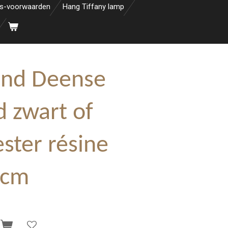
s-voorwaarden
Hang Tiffany lamp
nd Deense
d zwart of
ster résine
 cm
n