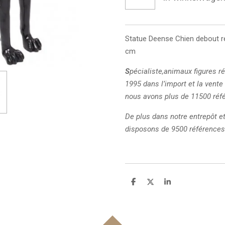
Statue Deense
Chien debout ré
cm
S
pécialiste,animaux figures r
1995 dans l’import et la vente
nous avons plus de 11500 réf
De plus dans notre entrepôt 
disposons de 9500 références
D
D
S
e
e
h
l
e
a
e
l
r
n
e