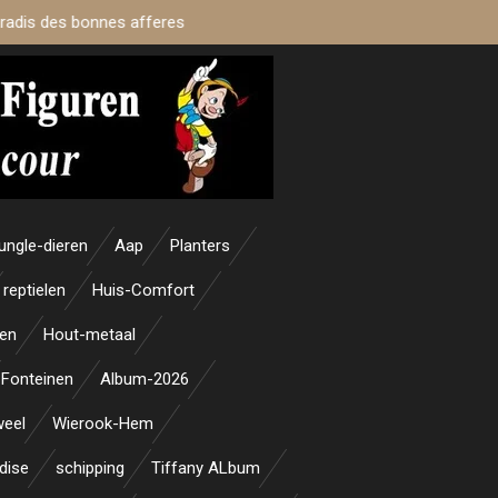
aradis des bonnes afferes
ungle-dieren
Aap
Planters
reptielen
Huis-Comfort
en
Hout-metaal
Fonteinen
Album-2026
weel
Wierook-Hem
dise
schipping
Tiffany ALbum