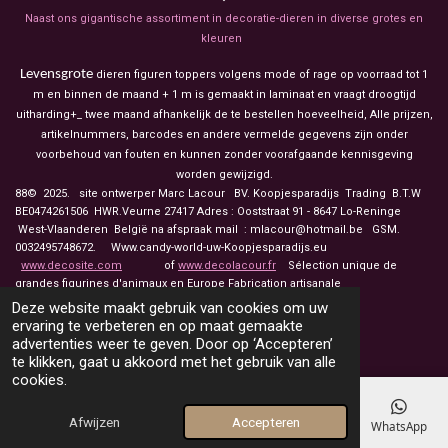
Naast ons gigantische assortiment in decoratie-dieren in diverse grotes en
kleuren
Levensgrote
dieren figuren toppers volgens mode of rage op voorraad tot 1
m en binnen de maand + 1 m is gemaakt in laminaat en vraagt droogtijd
uitharding+_ twee maand afhankelijk de te bestellen hoeveelheid, Alle prijzen,
artikelnummers, barcodes en andere vermelde gegevens zijn onder
voorbehoud van fouten en kunnen zonder voorafgaande kennisgeving
worden gewijzigd.
88© 2025. site ontwerper Marc Lacour BV. Koopjesparadijs Trading
B.T.W
BE0474261506 HWR.Veurne 27417
Adres : Ooststraat 91 - 8647 Lo-Reninge
West-Vlaanderen België na afspraak mail : mlacour@hotmail.be GSM.
0032495748672. Www.candy-world-uw-Koopjesparadijs.eu
www.decosite.com
of
www.decolacour.fr
Sélection unique de
grandes figurines d'animaux en Europe Fabrication artisanale
Deze website maakt gebruik van cookies om uw
touche drapeau pour á français
ervaring te verbeteren en op maat gemaakte
advertenties weer te geven. Door op ‘Accepteren’
te klikken, gaat u akkoord met het gebruik van alle
cookies.
Afwijzen
Accepteren
E-mailadres
Telefoonnummer
Kaart
Facebook
WhatsApp