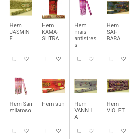
Hem
Hem
Hem
Hem
JASMIN
KAMA-
mais
SAI-
E
SUTRA
antistres
BABA
s
In winkelwagen
In winkelwagen
In winkelwagen
In winkelwage
Hem San
Hem sun
Hem
Hem
milaroso
VANNILL
VIOLET
A
In winkelwagen
In winkelwagen
In winkelwagen
In winkelwage