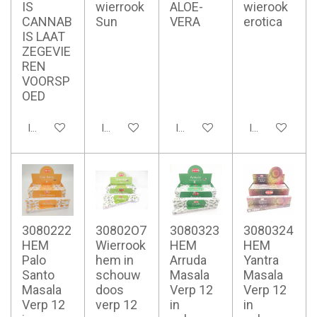
IS
wierrook
ALOE-
wierook
CANNAB
Sun
VERA
erotica
IS LAAT
ZEGEVIE
REN
VOORSP
OED
In winkelwagen
In winkelwagen
In winkelwagen
In winkelwage
3080222
30802O7
3080323
3080324
HEM
Wierrook
HEM
HEM
Palo
hem in
Arruda
Yantra
Santo
schouw
Masala
Masala
Masala
doos
Verp 12
Verp 12
Verp 12
verp 12
in
in