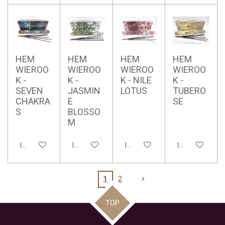
HEM
HEM
HEM
HEM
WIEROO
WIEROO
WIEROO
WIEROO
K -
K -
K - NILE
K -
SEVEN
JASMIN
LOTUS
TUBERO
CHAKRA
E
SE
S
BLOSSO
M
In winkelwagen
In winkelwagen
In winkelwagen
In winkelwage
1
2
TOP