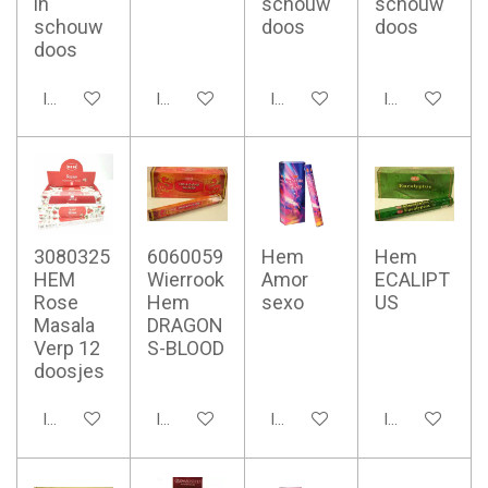
in
schouw
schouw
schouw
doos
doos
doos
In winkelwagen
In winkelwagen
In winkelwagen
In winkelwage
3080325
6060059
Hem
Hem
HEM
Wierrook
Amor
ECALIPT
Rose
Hem
sexo
US
Masala
DRAGON
Verp 12
S-BLOOD
doosjes
In winkelwagen
In winkelwagen
In winkelwagen
In winkelwage