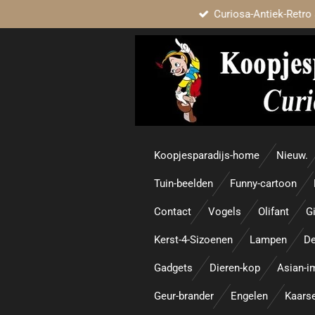
Curiosa-Antiek-Retro 
Ga
direct
naar
de
hoofdinhoud
Koopjesparadijs-home
Nieuw.
Tuin-beelden
Funny-cartoon
Contact
Vogels
Olifant
Gi
Kerst-4-Sizoenen
Lampen
De
Gadgets
Dieren-kop
Asian-i
Geur-brander
Engelen
Kaars