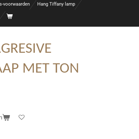
s-voorwaarden
Hang Tiffany lamp
GRESIVE
AAP MET TON
n