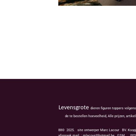
Levensgrote
dieren figuren toppers volgen
de te bestellen hoeveelheid, Alle prijzen, ar
88© 2025. site ontwerper Marc Lacour BV. Koop
afspraak mail : mlacour@hotmail.be GSM.
0032