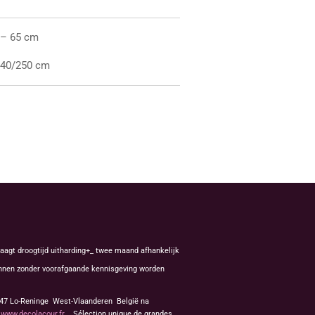
u – 65 cm
140/250 cm
aagt droogtijd uitharding+_ twee maand afhankelijk
kunnen zonder voorafgaande kennisgeving worden
8647 Lo-Reninge West-Vlaanderen België na
f
www.decolacour.fr
Sélection unique de grandes