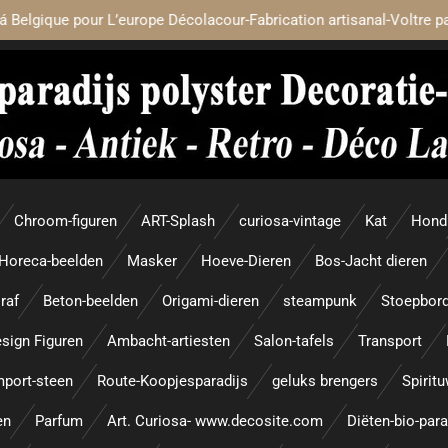
á Belgique pour L’europe Décolacour-Fabrication artisanal-Voltre p
Chroom-figuren
ART-Splash
curiosa-vintage
Kat
Hond
Horeca-beelden
Masker
Hoeve-Dieren
Bos-Jacht dieren
raf
Beton-beelden
Origami-dieren
steampunk
Stoepbor
sign Figuren
Ambacht-artiesten
Salon-tafels
Transport
mport-steen
Route-Koopjesparadijs
geluks brengers
Spirit
en
Parfum
Art. Curiosa- www.decosite.com
Diëten-bio-par