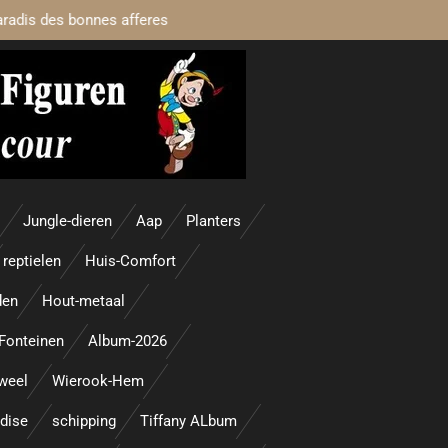
aradis des bonnes afferes
Jungle-dieren
Aap
Planters
reptielen
Huis-Comfort
den
Hout-metaal
Fonteinen
Album-2026
uweel
Wierook-Hem
adise
schipping
Tiffany ALbum