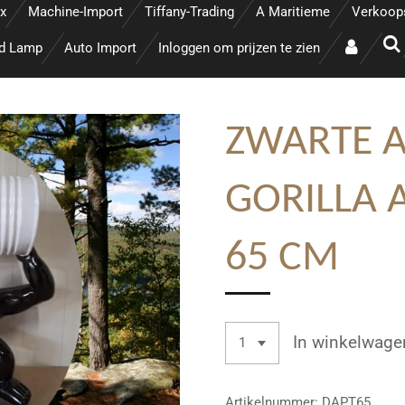
x
Machine-Import
Tiffany-Trading
A Maritieme
Verkoop
ed Lamp
Auto Import
Inloggen om prijzen te zien
ZWARTE A
GORILLA 
65 CM
In winkelwage
Artikelnummer:
DAPT65