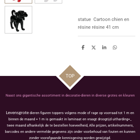
statue
Cartoon chien en
résine résine 41 cm
D
D
S
D
e
e
h
e
l
e
a
l
e
l
r
e
n
e
n
TOP
Naast ons gigantische assortiment in decoratie-dieren in diverse grotes en kleuren
Levensgrote
dieren figuren toppers volgens mode of rage op voorraad tot 1 m en
binnen de maand + 1 m is gemaakt in laminaat en vraagt droogtijd uitharding+_
twee maand afhankelijk de te bestellen hoeveelheid, Alle prijzen, artikelnummers,
barcodes en andere vermelde gegevens zijn onder voorbehoud van fouten en kunnen
zonder voorafgaande kennisgeving worden gewijzigd.