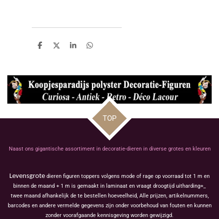
D
D
S
D
e
e
h
e
l
e
a
l
e
l
r
e
n
e
n
TOP
Naast ons gigantische assortiment in decoratie-dieren in diverse grotes en kleuren
Levensgrote
dieren figuren toppers volgens mode of rage op voorraad tot 1 m en
binnen de maand + 1 m is gemaakt in laminaat en vraagt droogtijd uitharding+_
twee maand afhankelijk de te bestellen hoeveelheid, Alle prijzen, artikelnummers,
barcodes en andere vermelde gegevens zijn onder voorbehoud van fouten en kunnen
zonder voorafgaande kennisgeving worden gewijzigd.