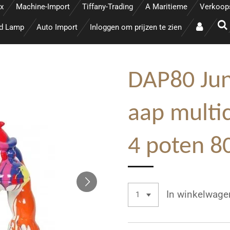
x
Machine-Import
Tiffany-Trading
A Maritieme
Verkoop
ed Lamp
Auto Import
Inloggen om prijzen te zien
DAP80 Jun
aap multi
4 poten 8
In winkelwage