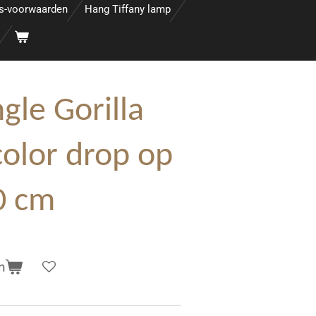
s-voorwaarden
Hang Tiffany lamp
gle Gorilla
color drop op
0 cm
n