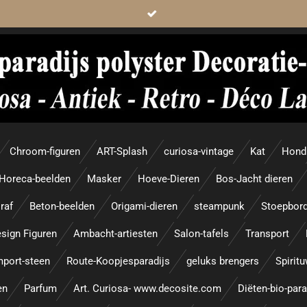
Chroom-figuren
ART-Splash
curiosa-vintage
Kat
Hond
Horeca-beelden
Masker
Hoeve-Dieren
Bos-Jacht dieren
raf
Beton-beelden
Origami-dieren
steampunk
Stoepbor
sign Figuren
Ambacht-artiesten
Salon-tafels
Transport
mport-steen
Route-Koopjesparadijs
geluks brengers
Spirit
en
Parfum
Art. Curiosa- www.decosite.com
Diëten-bio-par