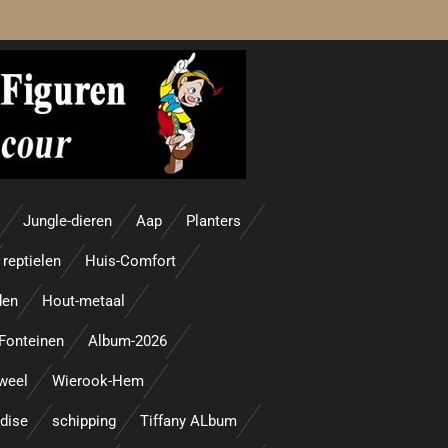
Jungle-dieren
Aap
Planters
reptielen
Huis-Comfort
den
Hout-metaal
Fonteinen
Album-2026
uweel
Wierook-Hem
adise
schipping
Tiffany ALbum