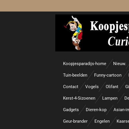
Ga
direct
naar
de
hoofdinhoud
Koopjesparadijs-home
Nieuw.
Tuin-beelden
Funny-cartoon
Contact
Vogels
Olifant
Gi
Kerst-4-Sizoenen
Lampen
De
Gadgets
Dieren-kop
Asian-i
Geur-brander
Engelen
Kaars