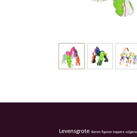
Levensgrote
dieren figuren toppers volgen