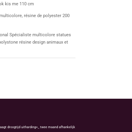
lok kis me 110 cm
multicolore, résine de polyester 200
onal Spécialiste multicolore statues
 polystone résine design animaux et
aagt droogtijd uitharding+_ twee maand afhankelijk