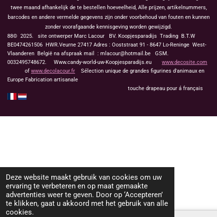
twee maand afhankelijk de te bestellen hoeveelheid, Alle prijzen, artikelnummers,
barcodes en andere vermelde gegevens zijn onder voorbehoud van fouten en kunnen
zonder voorafgaande kennisgeving worden gewijzigd.
88© 2025. site ontwerper Marc Lacour BV. Koopjesparadijs Trading
B.T.W
BE0474261506 HWR.Veurne 27417
Adres : Ooststraat 91 - 8647 Lo-Reninge West-
Vlaanderen België na afspraak mail : mlacour@hotmail.be GSM.
0032495748672. Www.candy-world-uw-Koopjesparadijs.eu
www.decosite.com
of
www.decolacour.fr
Sélection unique de grandes figurines d'animaux en
Europe Fabrication artisanale
touche drapeau pour á français
Deze website maakt gebruik van cookies om uw
ervaring te verbeteren en op maat gemaakte
advertenties weer te geven. Door op ‘Accepteren’
te klikken, gaat u akkoord met het gebruik van alle
cookies.