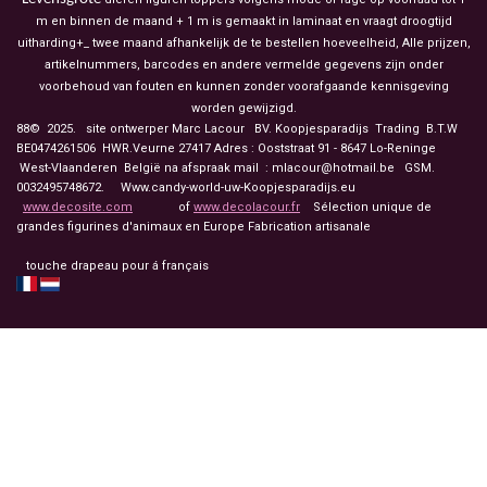
m en binnen de maand + 1 m is gemaakt in laminaat en vraagt droogtijd
uitharding+_ twee maand afhankelijk de te bestellen hoeveelheid, Alle prijzen,
artikelnummers, barcodes en andere vermelde gegevens zijn onder
voorbehoud van fouten en kunnen zonder voorafgaande kennisgeving
worden gewijzigd.
88© 2025. site ontwerper Marc Lacour BV. Koopjesparadijs Trading
B.T.W
BE0474261506 HWR.Veurne 27417
Adres : Ooststraat 91 - 8647 Lo-Reninge
West-Vlaanderen België na afspraak mail : mlacour@hotmail.be GSM.
0032495748672. Www.candy-world-uw-Koopjesparadijs.eu
www.decosite.com
of
www.decolacour.fr
Sélection unique de
grandes figurines d'animaux en Europe Fabrication artisanale
touche drapeau pour á français