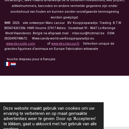
uitharding+_ twee maand afhankelijk de te bestellen hoeveelheid, Alle prijzen,
artikelnummers, barcodes en andere vermelde gegevens zijn onder
voorbehoud van fouten en kunnen zonder voorafgaande kennisgeving
worden gewijzigd.
88© 2025. site ontwerper Marc Lacour BV. Koopjesparadijs Trading
B.T.W
BE0474261506 HWR.Veurne 27417
Adres : Ooststraat 91 - 8647 Lo-Reninge
West-Vlaanderen België na afspraak mail : mlacour@hotmail.be GSM.
0032495748672. Www.candy-world-uw-Koopjesparadijs.eu
www.decosite.com
of
www.decolacour.fr
Sélection unique de
grandes figurines d'animaux en Europe Fabrication artisanale
touche drapeau pour á français
Deze website maakt gebruik van cookies om uw
ervaring te verbeteren en op maat gemaakte
advertenties weer te geven. Door op ‘Accepteren’
te klikken, gaat u akkoord met het gebruik van alle