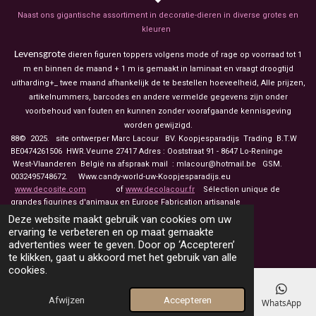
Naast ons gigantische assortiment in decoratie-dieren in diverse grotes en
kleuren
Levensgrote
dieren figuren toppers volgens mode of rage op voorraad tot 1
m en binnen de maand + 1 m is gemaakt in laminaat en vraagt droogtijd
uitharding+_ twee maand afhankelijk de te bestellen hoeveelheid, Alle prijzen,
artikelnummers, barcodes en andere vermelde gegevens zijn onder
voorbehoud van fouten en kunnen zonder voorafgaande kennisgeving
worden gewijzigd.
88© 2025. site ontwerper Marc Lacour BV. Koopjesparadijs Trading
B.T.W
BE0474261506 HWR.Veurne 27417
Adres : Ooststraat 91 - 8647 Lo-Reninge
West-Vlaanderen België na afspraak mail : mlacour@hotmail.be GSM.
0032495748672. Www.candy-world-uw-Koopjesparadijs.eu
www.decosite.com
of
www.decolacour.fr
Sélection unique de
grandes figurines d'animaux en Europe Fabrication artisanale
Deze website maakt gebruik van cookies om uw
touche drapeau pour á français
ervaring te verbeteren en op maat gemaakte
advertenties weer te geven. Door op ‘Accepteren’
te klikken, gaat u akkoord met het gebruik van alle
cookies.
Afwijzen
Accepteren
E-mailadres
Telefoonnummer
Kaart
Facebook
WhatsApp