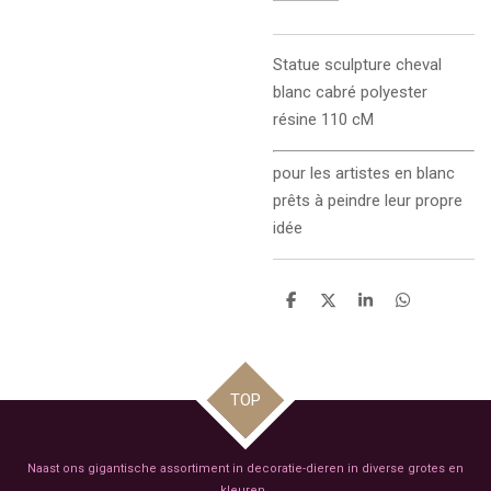
Statue sculpture cheval
blanc cabré polyester
résine 110 cM
pour les artistes en blanc
prêts à peindre leur propre
idée
D
D
S
D
e
e
h
e
l
e
a
l
e
l
r
e
n
e
n
TOP
Naast ons gigantische assortiment in decoratie-dieren in diverse grotes en
kleuren