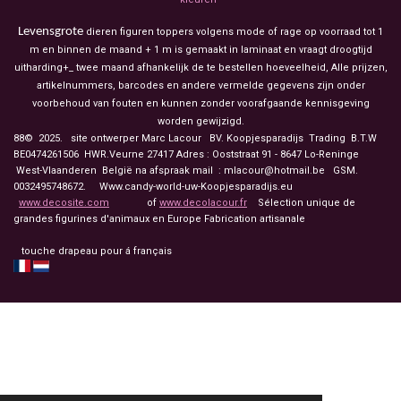
Levensgrote
dieren figuren toppers volgens mode of rage op voorraad tot 1
m en binnen de maand + 1 m is gemaakt in laminaat en vraagt droogtijd
uitharding+_ twee maand afhankelijk de te bestellen hoeveelheid, Alle prijzen,
artikelnummers, barcodes en andere vermelde gegevens zijn onder
voorbehoud van fouten en kunnen zonder voorafgaande kennisgeving
worden gewijzigd.
88© 2025. site ontwerper Marc Lacour BV. Koopjesparadijs Trading
B.T.W
BE0474261506 HWR.Veurne 27417
Adres : Ooststraat 91 - 8647 Lo-Reninge
West-Vlaanderen België na afspraak mail : mlacour@hotmail.be GSM.
0032495748672. Www.candy-world-uw-Koopjesparadijs.eu
www.decosite.com
of
www.decolacour.fr
Sélection unique de
grandes figurines d'animaux en Europe Fabrication artisanale
touche drapeau pour á français