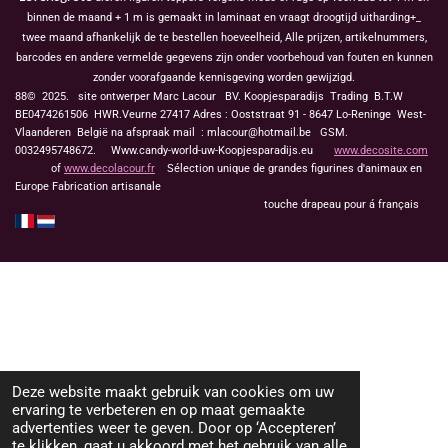
binnen de maand + 1 m is gemaakt in laminaat en vraagt droogtijd uitharding+_
twee maand afhankelijk de te bestellen hoeveelheid, Alle prijzen, artikelnummers,
barcodes en andere vermelde gegevens zijn onder voorbehoud van fouten en kunnen
zonder voorafgaande kennisgeving worden gewijzigd.
88© 2025. site ontwerper Marc Lacour BV. Koopjesparadijs Trading
B.T.W
BE0474261506 HWR.Veurne 27417
Adres : Ooststraat 91 - 8647 Lo-Reninge West-
Vlaanderen België na afspraak mail : mlacour@hotmail.be GSM.
0032495748672. Www.candy-world-uw-Koopjesparadijs.eu
www.decosite.com
of
www.decolacour.fr
Sélection unique de grandes figurines d'animaux en
Europe Fabrication artisanale
touche drapeau pour á français
Deze website maakt gebruik van cookies om uw
ervaring te verbeteren en op maat gemaakte
advertenties weer te geven. Door op ‘Accepteren’
te klikken, gaat u akkoord met het gebruik van alle