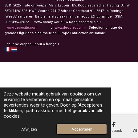
88© 2025. site ontwerper Marc Lacour BV. Koopjesparadijs Trading
B.T.W
BE0474261506 HWR.Veurne 27417
Adres : Ooststraat 91 - 8647 Lo-Reninge
West-Vlaanderen België na afspraak mail : mlacour@hotmail.be GSM.
0032495748672. Www.candy-world-uw-Koopjesparadijs.eu
www.decosite.com
of
www.decolacour.fr
Sélection unique de
grandes figurines d'animaux en Europe Fabrication artisanale
touche drapeau pour á français
Deze website maakt gebruik van cookies om uw
ervaring te verbeteren en op maat gemaakte
advertenties weer te geven. Door op ‘Accepteren’
te klikken, gaat u akkoord met het gebruik van alle
cookies.
Afwijzen
Accepteren
E-mailadres
Telefoonnummer
Kaart
Facebook
Wh