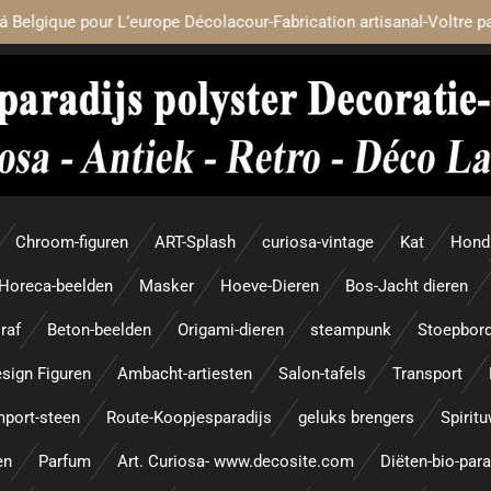
á Belgique pour L’europe Décolacour-Fabrication artisanal-Voltre p
Chroom-figuren
ART-Splash
curiosa-vintage
Kat
Hond
Horeca-beelden
Masker
Hoeve-Dieren
Bos-Jacht dieren
raf
Beton-beelden
Origami-dieren
steampunk
Stoepbor
sign Figuren
Ambacht-artiesten
Salon-tafels
Transport
mport-steen
Route-Koopjesparadijs
geluks brengers
Spirit
en
Parfum
Art. Curiosa- www.decosite.com
Diëten-bio-par