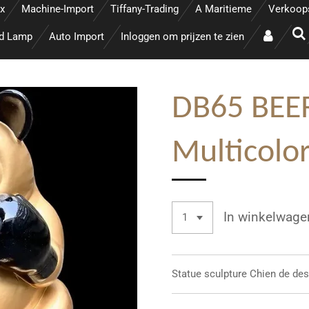
x
Machine-Import
Tiffany-Trading
A Maritieme
Verkoop
ed Lamp
Auto Import
Inloggen om prijzen te zien
DB65 BEE
Multicolo
In winkelwage
Statue sculpture
Chien de des