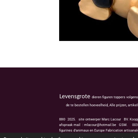
Levensgrote
dieren figuren toppers volgen
de te bestellen hoeveelheid, Alle prijzen, ar
88© 2025. site ontwerper Marc Lacour BV. Koop
afspraak mail : mlacour@hotmail.be GSM.
0032
figurines d'animaux en