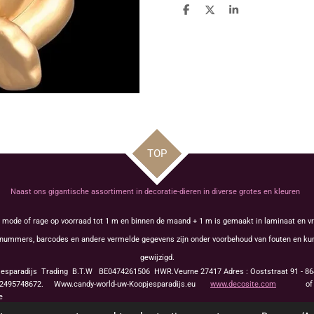
D
D
S
e
e
h
l
e
a
e
l
r
n
e
TOP
Naast ons gigantische assortiment in decoratie-dieren in diverse grotes en kleuren
s mode of rage op voorraad tot 1 m en binnen de maand + 1 m is gemaakt in laminaat en vr
tikelnummers, barcodes en andere vermelde gegevens zijn onder voorbehoud van fouten en 
gewijzigd.
jesparadijs Trading
B.T.W BE0474261506 HWR.Veurne 27417
Adres : Ooststraat 91 - 
495748672. Www.candy-world-uw-Koopjesparadijs.eu
www.decosite.com
o
 Europe Fabrication artisanale touche dr