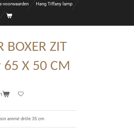
s-voorwaarden
Hang Tiffany lamp
R BOXER ZIT
r 65 X 50 CM
n
sin animé drôle 35 cm