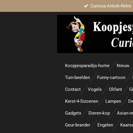
Curiosa-Antiek-Retro 
Ga
direct
naar
de
hoofdinhoud
Koopjesparadijs-home
Nieuw.
Tuin-beelden
Funny-cartoon
Contact
Vogels
Olifant
Gi
Kerst-4-Sizoenen
Lampen
De
Gadgets
Dieren-kop
Asian-i
Geur-brander
Engelen
Kaars