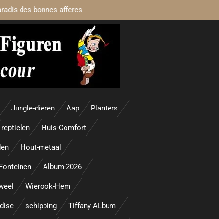
aradis des bonnes afferes
Jungle-dieren
Aap
Planters
reptielen
Huis-Comfort
den
Hout-metaal
Fonteinen
Album-2026
uweel
Wierook-Hem
adise
schipping
Tiffany ALbum