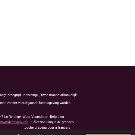
aagt droogtijd uitharding+_ twee maand afhankelijk
kunnen zonder voorafgaande kennisgeving worden
8647 Lo-Reninge West-Vlaanderen België na
f
www.decolacour.fr
Sélection unique de grandes
apeau pour á français