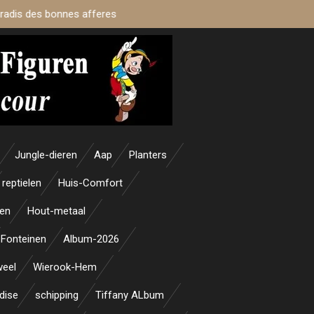
aradis des bonnes afferes
Jungle-dieren
Aap
Planters
reptielen
Huis-Comfort
en
Hout-metaal
Fonteinen
Album-2026
weel
Wierook-Hem
dise
schipping
Tiffany ALbum