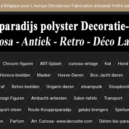
 á Belgique pour L’europe Décolacour-Fabrication artisanal-Voltre p
Chroom-figuren
ART-Splash
curiosa-vintage
Kat
Hond
Horeca-beelden
Masker
Hoeve-Dieren
Bos-Jacht dieren
raf
Beton-beelden
Origami-dieren
steampunk
Stoepbord
esign Figuren
Ambacht-artiesten
Salon-tafels
Transport
mport-steen
Route-Koopjesparadijs
geluks brengers
Spiritu
en
Parfum
Art. Curiosa- www.decosite.com
Diëten-bio-para