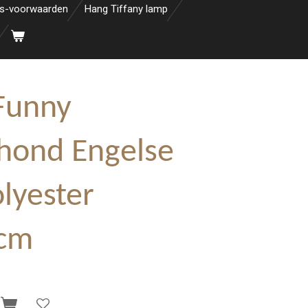
s-voorwaarden
Hang Tiffany lamp
Funny
 hond Engelse
lyester
 cm
n