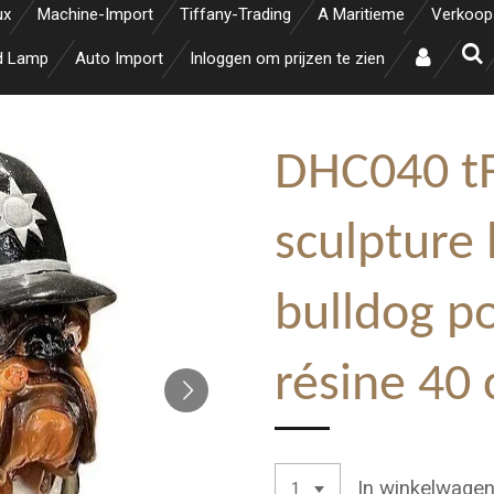
ux
Machine-Import
Tiffany-Trading
A Maritieme
Verkoop
d Lamp
Auto Import
Inloggen om prijzen te zien
DHC040 t
sculpture
bulldog po
résine 40
In winkelwage