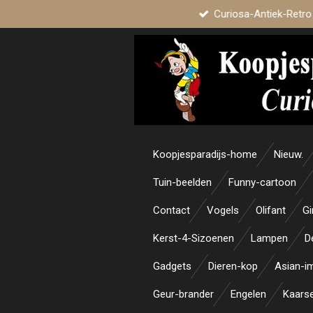
Curiosa-Antiek-Retro
Ga
direct
naar
de
hoofdinhoud
Koopjesparadijs-home
Nieuw.
Tuin-beelden
Funny-cartoon
Contact
Vogels
Olifant
Gi
Kerst-4-Sizoenen
Lampen
D
Gadgets
Dieren-kop
Asian-i
Geur-brander
Engelen
Kaars