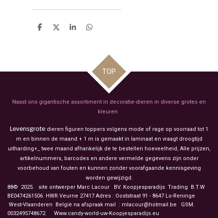
D
D
S
D
e
e
h
e
l
e
a
l
e
l
r
e
n
e
n
TOP
Naast ons gigantische assortiment in decoratie-dieren in diverse grotes en
kleuren
Levensgrote
dieren figuren toppers volgens mode of rage op voorraad tot 1
m en binnen de maand + 1 m is gemaakt in laminaat en vraagt droogtijd
uitharding+_ twee maand afhankelijk de te bestellen hoeveelheid, Alle prijzen,
artikelnummers, barcodes en andere vermelde gegevens zijn onder
voorbehoud van fouten en kunnen zonder voorafgaande kennisgeving
worden gewijzigd.
88© 2025. site ontwerper Marc Lacour BV. Koopjesparadijs Trading
B.T.W
BE0474261506 HWR.Veurne 27417
Adres : Ooststraat 91 - 8647 Lo-Reninge
West-Vlaanderen België na afspraak mail : mlacour@hotmail.be GSM.
0032495748672. Www.candy-world-uw-Koopjesparadijs.eu