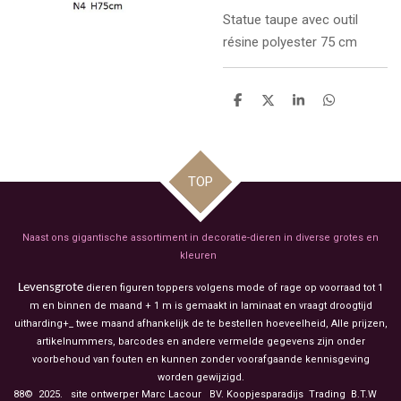
Statue taupe
avec outil
résine polyester 75 cm
D
D
S
D
e
e
h
e
l
e
a
l
e
l
r
e
n
e
n
TOP
Naast ons gigantische assortiment in decoratie-dieren in diverse grotes en
kleuren
Levensgrote
dieren figuren toppers volgens mode of rage op voorraad tot 1
m en binnen de maand + 1 m is gemaakt in laminaat en vraagt droogtijd
uitharding+_ twee maand afhankelijk de te bestellen hoeveelheid, Alle prijzen,
artikelnummers, barcodes en andere vermelde gegevens zijn onder
voorbehoud van fouten en kunnen zonder voorafgaande kennisgeving
worden gewijzigd.
88© 2025. site ontwerper Marc Lacour BV. Koopjesparadijs Trading
B.T.W