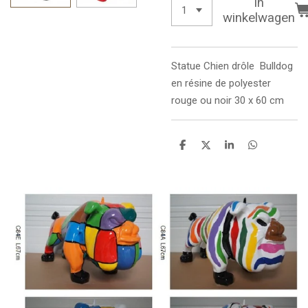
In
winkelwagen
Statue
Chien drôle Bulldog
en résine de polyester
rouge ou noir 30 x 60 cm
D
D
S
D
e
e
h
e
l
e
a
l
e
l
r
e
n
e
n