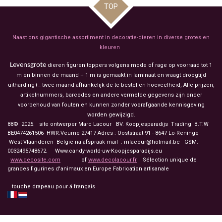
TOP
Naast ons gigantische assortiment in decoratie-dieren in diverse grotes en
kleuren
Levensgrote
dieren figuren toppers volgens mode of rage op voorraad tot 1
m en binnen de maand + 1 m is gemaakt in laminaat en vraagt droogtijd
uitharding+_ twee maand afhankelijk de te bestellen hoeveelheid, Alle prijzen,
artikelnummers, barcodes en andere vermelde gegevens zijn onder
voorbehoud van fouten en kunnen zonder voorafgaande kennisgeving
worden gewijzigd.
88© 2025. site ontwerper Marc Lacour BV. Koopjesparadijs Trading
B.T.W
BE0474261506 HWR.Veurne 27417
Adres : Ooststraat 91 - 8647 Lo-Reninge
West-Vlaanderen België na afspraak mail : mlacour@hotmail.be GSM.
0032495748672. Www.candy-world-uw-Koopjesparadijs.eu
www.decosite.com
of
www.decolacour.fr
Sélection unique de
grandes figurines d'animaux en Europe Fabrication artisanale
touche drapeau pour á français