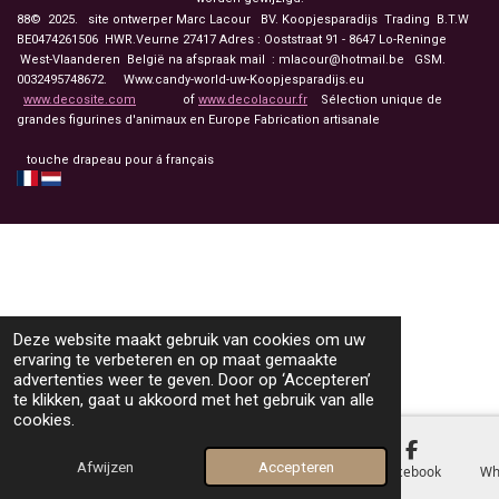
88© 2025. site ontwerper Marc Lacour BV. Koopjesparadijs Trading
B.T.W
BE0474261506 HWR.Veurne 27417
Adres : Ooststraat 91 - 8647 Lo-Reninge
West-Vlaanderen België na afspraak mail : mlacour@hotmail.be GSM.
0032495748672. Www.candy-world-uw-Koopjesparadijs.eu
www.decosite.com
of
www.decolacour.fr
Sélection unique de
grandes figurines d'animaux en Europe Fabrication artisanale
touche drapeau pour á français
Deze website maakt gebruik van cookies om uw
ervaring te verbeteren en op maat gemaakte
advertenties weer te geven. Door op ‘Accepteren’
te klikken, gaat u akkoord met het gebruik van alle
cookies.
Afwijzen
Accepteren
E-mailadres
Telefoonnummer
Kaart
Facebook
Wh