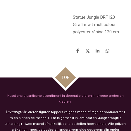
Statue Jungle DRF120
Giraffe wit multicolour
polyester résine 120 cm
D
D
S
D
e
e
h
e
l
e
a
l
e
l
r
e
n
e
n
TOP
Naast ons gigantische assortiment in decoratie-dieren in diverse grotes en
kleuren
Levensgrote
dieren figuren toppers volgens mode of rage op voorraad tot 1
m en binnen de maand + 1 m is gemaakt in laminaat en vraagt droogtijd
uitharding+_ twee maand afhankelijk de te bestellen hoeveelheid, Alle prijzen,
artikelnummers, barcodes en andere vermelde gegevens zijn onder