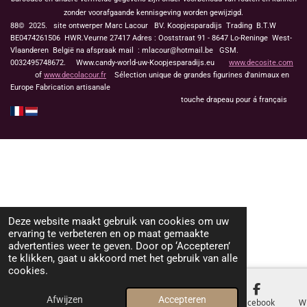
zonder voorafgaande kennisgeving worden gewijzigd.
88© 2025. site ontwerper Marc Lacour BV. Koopjesparadijs Trading
B.T.W
BE0474261506 HWR.Veurne 27417
Adres : Ooststraat 91 - 8647 Lo-Reninge West-
Vlaanderen België na afspraak mail : mlacour@hotmail.be GSM.
0032495748672. Www.candy-world-uw-Koopjesparadijs.eu
www.decosite.com
of
www.decolacour.fr
Sélection unique de grandes figurines d'animaux en
Europe Fabrication artisanale
touche drapeau pour á français
Deze website maakt gebruik van cookies om uw
ervaring te verbeteren en op maat gemaakte
advertenties weer te geven. Door op ‘Accepteren’
te klikken, gaat u akkoord met het gebruik van alle
cookies.
Afwijzen
Accepteren
E-mailadres
Telefoonnummer
Kaart
Facebook
W