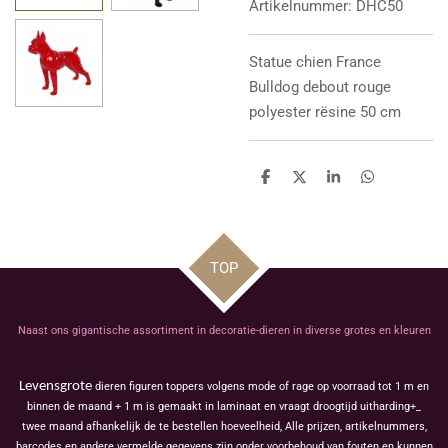
Artikelnummer:
DHC50
Statue chien
France
Bulldog debout rouge
polyester rësine 50 cm
D
D
S
D
e
e
h
e
l
e
a
l
e
l
r
e
n
e
n
TOP
Naast ons gigantische assortiment in decoratie-dieren in diverse grotes en kleuren
Levensgrote
dieren figuren toppers volgens mode of rage op voorraad tot 1 m en
binnen de maand + 1 m is gemaakt in laminaat en vraagt droogtijd uitharding+_
twee maand afhankelijk de te bestellen hoeveelheid, Alle prijzen, artikelnummers,
barcodes en andere vermelde gegevens zijn onder voorbehoud van fouten en kunnen