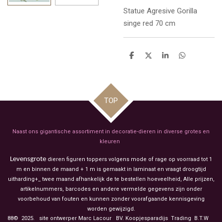
Statue
Agresive Gorilla
singe red 70 cm
D
D
S
D
e
e
h
e
l
e
a
l
e
l
r
e
n
e
n
TOP
Naast ons gigantische assortiment in decoratie-dieren in diverse grotes en
kleuren
Levensgrote
dieren figuren toppers volgens mode of rage op voorraad tot 1
m en binnen de maand + 1 m is gemaakt in laminaat en vraagt droogtijd
uitharding+_ twee maand afhankelijk de te bestellen hoeveelheid, Alle prijzen,
artikelnummers, barcodes en andere vermelde gegevens zijn onder
voorbehoud van fouten en kunnen zonder voorafgaande kennisgeving
worden gewijzigd.
88© 2025. site ontwerper Marc Lacour BV. Koopjesparadijs Trading
B.T.W