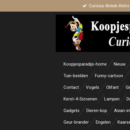
Curiosa-Antiek-Retro
Ga
direct
naar
de
hoofdinhoud
Koopjesparadijs-home
Nieuw.
Tuin-beelden
Funny-cartoon
Contact
Vogels
Olifant
Gi
Kerst-4-Sizoenen
Lampen
D
Gadgets
Dieren-kop
Asian-i
Geur-brander
Engelen
Kaars