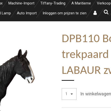
ux
Machine-Import
Tiffany-Trading
A Maritieme
Verkoop
d Lamp
Auto Import
Inloggen om prijzen te zien
DPB110 B
trekpaard
LABAUR z
In winkelwage