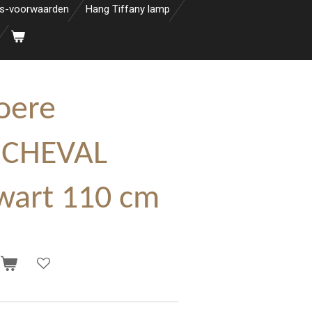
s-voorwaarden
Hang Tiffany lamp
oere
 CHEVAL
wart 110 cm
n