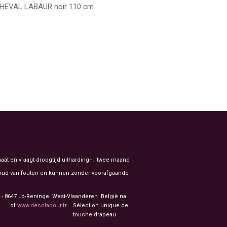
 CHEVAL LABAUR noir 110 cm
aat en vraagt droogtijd uitharding+_ twee maand
ehoud van fouten en kunnen zonder voorafgaande
91 - 8647 Lo-Reninge West-Vlaanderen België na
of
www.decolacour.fr
Sélection unique de
nale touche drapeau