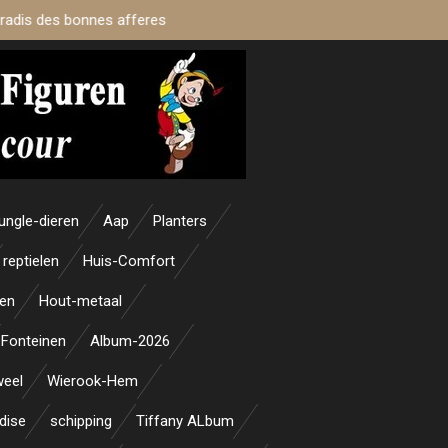
aradis des bonnes afferes
ungle-dieren
Aap
Planters
reptielen
Huis-Comfort
en
Hout-metaal
Fonteinen
Album-2026
weel
Wierook-Hem
dise
schipping
Tiffany ALbum