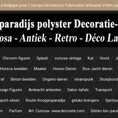
 á Belgique pour L’europe Décolacour-Fabrication artisanal-Voltre p
Chroom-figuren
Splash
curiosa-vintage
Kat
Hond
J
Horeca-beelden
Masker
Hoeve-Dieren
Bos-Jacht dieren
raf
Beton-beelden
Origami-dieren
steampunk
Stoepbord
esign Figuren
Ambacht-artiesten
Salon-tafels
Transport
mport-steen
Route-Koopjesparadijs
geluks brengers
Spiritu
en
Parfum
Art. Curiosa- www.decosite.com
Diëten-bio-para