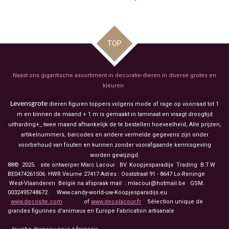
e
e
h
e
l
e
a
l
e
l
r
e
n
e
n
TOP
Naast ons gigantische assortiment in decoratie-dieren in diverse grotes en
kleuren
Levensgrote
dieren figuren toppers volgens mode of rage op voorraad tot 1
m en binnen de maand + 1 m is gemaakt in laminaat en vraagt droogtijd
uitharding+_ twee maand afhankelijk de te bestellen hoeveelheid, Alle prijzen,
artikelnummers, barcodes en andere vermelde gegevens zijn onder
voorbehoud van fouten en kunnen zonder voorafgaande kennisgeving
worden gewijzigd.
88© 2025. site ontwerper Marc Lacour BV. Koopjesparadijs Trading
B.T.W
BE0474261506 HWR.Veurne 27417
Adres : Ooststraat 91 - 8647 Lo-Reninge
West-Vlaanderen België na afspraak mail : mlacour@hotmail.be GSM.
0032495748672. Www.candy-world-uw-Koopjesparadijs.eu
www.decosite.com
of
www.decolacour.fr
Sélection unique de
grandes figurines d'animaux en Europe Fabrication artisanale