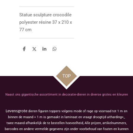
Statue sculpture
crocodile
polyester résine 37 x 210 x
77 cm
D
D
S
D
e
e
h
e
l
e
a
l
e
l
r
e
n
e
n
TOP
Naast ons gigantische assortiment in decoratie-dieren in diverse grotes en kleuren
Levensgrote
dieren figuren toppers volgens mode of rage op voorraad tot 1 m en
binnen de maand + 1 m is gemaakt in laminaat en vraagt droogtijd uitharding+_
twee maand afhankelijk de te bestellen hoeveelheid, Alle prijzen, artikelnummers,
barcodes en andere vermelde gegevens zijn onder voorbehoud van fouten en kunnen