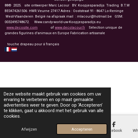
88© 2025. site ontwerper Marc Lacour BV. Koopjesparadijs Trading
B.T.W
BE0474261506 HWR.Veurne 27417
Adres : Ooststraat 91 - 8647 Lo-Reninge
West-Vlaanderen België na afspraak mail : mlacour@hotmail.be GSM.
0032495748672. Www.candy-world-uw-Koopjesparadijs.eu
www.decosite.com
of
www.decolacour.fr
Sélection unique de
grandes figurines d'animaux en Europe Fabrication artisanale
touche drapeau pour á français
Deze website maakt gebruik van cookies om uw
ervaring te verbeteren en op maat gemaakte
advertenties weer te geven. Door op ‘Accepteren’
te klikken, gaat u akkoord met het gebruik van alle
cookies.
Afwijzen
Accepteren
E-mailadres
Telefoonnummer
Kaart
Facebook
Wh