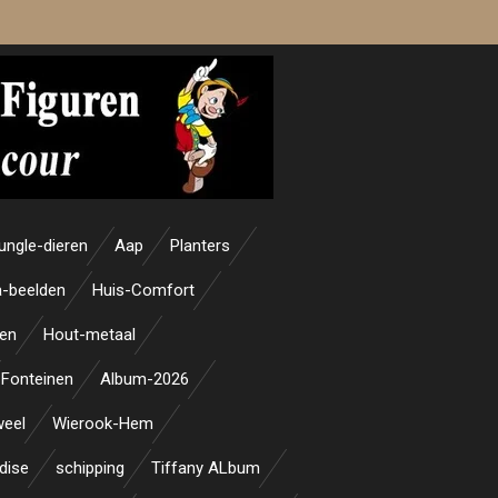
ungle-dieren
Aap
Planters
-beelden
Huis-Comfort
en
Hout-metaal
Fonteinen
Album-2026
weel
Wierook-Hem
dise
schipping
Tiffany ALbum