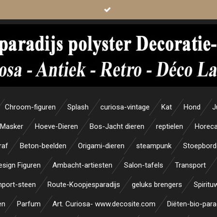
Chroom-figuren
Splash
curiosa-vintage
Kat
Hond
J
Masker
Hoeve-Dieren
Bos-Jacht dieren
reptielen
Horeca
raf
Beton-beelden
Origami-dieren
steampunk
Stoepbord
esign Figuren
Ambacht-artiesten
Salon-tafels
Transport
mport-steen
Route-Koopjesparadijs
geluks brengers
Spiritu
en
Parfum
Art. Curiosa- www.decosite.com
Diëten-bio-para