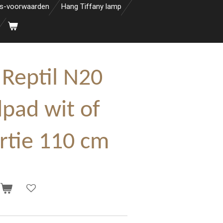
s-voorwaarden
Hang Tiffany lamp
Reptil N20
dpad wit of
rtie 110 cm
n