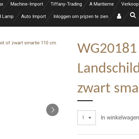
ux
Machine-Import
Tiffany-Trading
A Maritieme
Verkoop
d Lamp
Auto Import
Inloggen om prijzen te zien
WG20181 
Landschil
zwart sma
In winkelwage