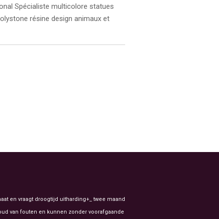
onal Spécialiste multicolore statues
 polystone résine design animaux et
aat en vraagt droogtijd uitharding+_ twee maand
ehoud van fouten en kunnen zonder voorafgaande