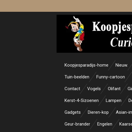
Ga
direct
naar
de
hoofdinhoud
Koopjesparadijs-home
Nieuw.
Tuin-beelden
Funny-cartoon
Contact
Vogels
Olifant
Gi
Kerst-4-Sizoenen
Lampen
D
Gadgets
Dieren-kop
Asian-i
Geur-brander
Engelen
Kaars