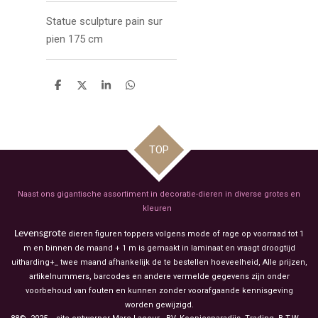
Statue sculpture pain sur
pien 175 cm
D
D
S
D
e
e
h
e
l
e
a
l
e
l
r
e
n
e
n
TOP
Naast ons gigantische assortiment in decoratie-dieren in diverse grotes en
kleuren
Levensgrote
dieren figuren toppers volgens mode of rage op voorraad tot 1
m en binnen de maand + 1 m is gemaakt in laminaat en vraagt droogtijd
uitharding+_ twee maand afhankelijk de te bestellen hoeveelheid, Alle prijzen,
artikelnummers, barcodes en andere vermelde gegevens zijn onder
voorbehoud van fouten en kunnen zonder voorafgaande kennisgeving
worden gewijzigd.