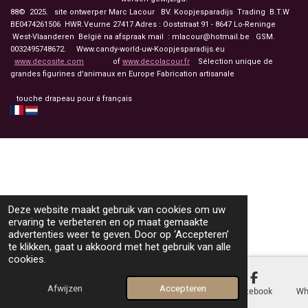
88© 2025. site ontwerper Marc Lacour BV. Koopjesparadijs Trading
B.T.W
BE0474261506 HWR.Veurne 27417
Adres : Ooststraat 91 - 8647 Lo-Reninge
West-Vlaanderen België na afspraak mail : mlacour@hotmail.be GSM.
0032495748672. Www.candy-world-uw-Koopjesparadijs.eu
www.decosite.com
of
www.decolacour.fr
Sélection unique de
grandes figurines d'animaux en Europe Fabrication artisanale
touche drapeau pour á français
Deze website maakt gebruik van cookies om uw
ervaring te verbeteren en op maat gemaakte
advertenties weer te geven. Door op ‘Accepteren’
te klikken, gaat u akkoord met het gebruik van alle
cookies.
Afwijzen
Accepteren
E-mailadres
Telefoonnummer
Kaart
Facebook
Wh