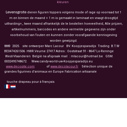
kleuren
Levensgrote
dieren figuren toppers volgens mode of rage op voorraad tot 1
m en binnen de maand + 1 m is gemaakt in laminaat en vraagt droogtijd
uitharding+_ twee maand afhankelijk de te bestellen hoeveelheid, Alle prijzen,
artikelnummers, barcodes en andere vermelde gegevens zijn onder
voorbehoud van fouten en kunnen zonder voorafgaande kennisgeving
worden gewijzigd.
88© 2025. site ontwerper Marc Lacour BV. Koopjesparadijs Trading
B.T.W
BE0474261506 HWR.Veurne 27417
Adres : Ooststraat 91 - 8647 Lo-Reninge
West-Vlaanderen België na afspraak mail : mlacour@hotmail.be GSM.
0032495748672. Www.candy-world-uw-Koopjesparadijs.eu
www.decosite.com
of
www.decolacour.fr
Sélection unique de
grandes figurines d'animaux en Europe Fabrication artisanale
touche drapeau pour á français