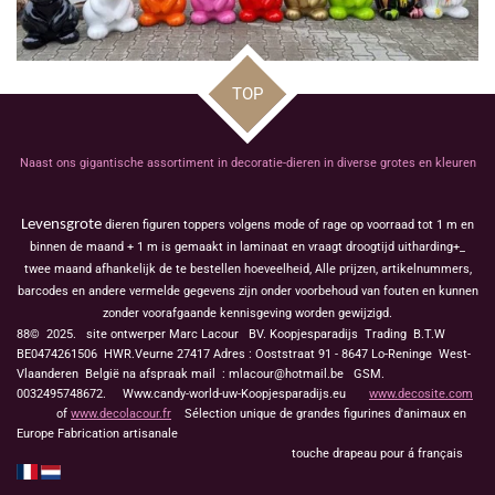
TOP
Naast ons gigantische assortiment in decoratie-dieren in diverse grotes en kleuren
Levensgrote
dieren figuren toppers volgens mode of rage op voorraad tot 1 m en
binnen de maand + 1 m is gemaakt in laminaat en vraagt droogtijd uitharding+_
twee maand afhankelijk de te bestellen hoeveelheid, Alle prijzen, artikelnummers,
barcodes en andere vermelde gegevens zijn onder voorbehoud van fouten en kunnen
zonder voorafgaande kennisgeving worden gewijzigd.
88© 2025. site ontwerper Marc Lacour BV. Koopjesparadijs Trading
B.T.W
BE0474261506 HWR.Veurne 27417
Adres : Ooststraat 91 - 8647 Lo-Reninge West-
Vlaanderen België na afspraak mail : mlacour@hotmail.be GSM.
0032495748672. Www.candy-world-uw-Koopjesparadijs.eu
www.decosite.com
of
www.decolacour.fr
Sélection unique de grandes figurines d'animaux en
Europe Fabrication artisanale
touche drapeau pour á français