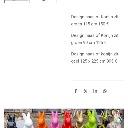
Design haas of Konijn zit
groen 115 cm 150 €
Design haas of Konijn zit
groen 90 cm 125 €
Design haas of konijn zit
geel 125 x 225 cm 995 €
D
D
S
D
e
e
h
e
l
e
a
l
e
l
r
e
n
e
n