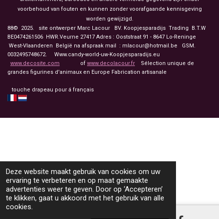
voorbehoud van fouten en kunnen zonder voorafgaande kennisgeving
worden gewijzigd.
88© 2025. site ontwerper Marc Lacour BV. Koopjesparadijs Trading
B.T.W
BE0474261506 HWR.Veurne 27417
Adres : Ooststraat 91 - 8647 Lo-Reninge
West-Vlaanderen België na afspraak mail : mlacour@hotmail.be GSM.
0032495748672. Www.candy-world-uw-Koopjesparadijs.eu
www.decosite.com
of
www.decolacour.fr
Sélection unique de
grandes figurines d'animaux en Europe Fabrication artisanale
touche drapeau pour á français
Deze website maakt gebruik van cookies om uw
ervaring te verbeteren en op maat gemaakte
advertenties weer te geven. Door op ‘Accepteren’
te klikken, gaat u akkoord met het gebruik van alle
cookies.