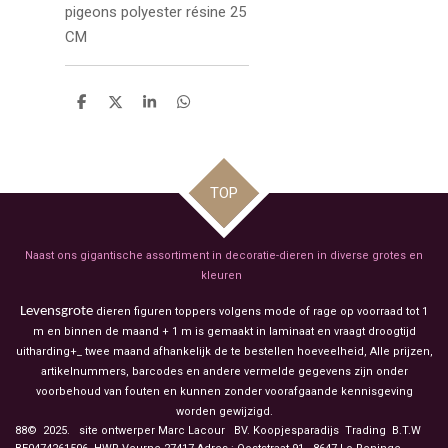
pigeons polyester résine 25
CM
D
D
S
D
e
e
h
e
l
e
a
l
e
l
r
e
n
e
n
TOP
Naast ons gigantische assortiment in decoratie-dieren in diverse grotes en
kleuren
Levensgrote
dieren figuren toppers volgens mode of rage op voorraad tot 1
m en binnen de maand + 1 m is gemaakt in laminaat en vraagt droogtijd
uitharding+_ twee maand afhankelijk de te bestellen hoeveelheid, Alle prijzen,
artikelnummers, barcodes en andere vermelde gegevens zijn onder
voorbehoud van fouten en kunnen zonder voorafgaande kennisgeving
worden gewijzigd.
88© 2025. site ontwerper Marc Lacour BV. Koopjesparadijs Trading
B.T.W