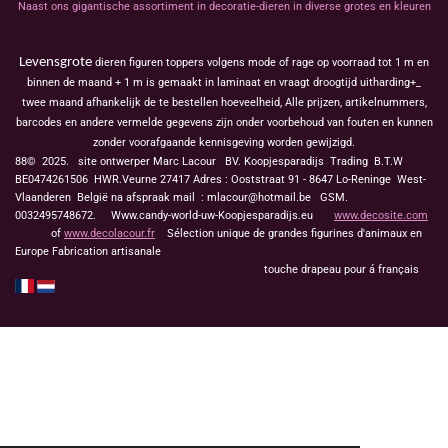
Naast ons gigantische assortiment in decoratie-dieren in diverse grotes en kleuren
Levensgrote
dieren figuren toppers volgens mode of rage op voorraad tot 1 m en
binnen de maand + 1 m is gemaakt in laminaat en vraagt droogtijd uitharding+_
twee maand afhankelijk de te bestellen hoeveelheid, Alle prijzen, artikelnummers,
barcodes en andere vermelde gegevens zijn onder voorbehoud van fouten en kunnen
zonder voorafgaande kennisgeving worden gewijzigd.
88© 2025. site ontwerper Marc Lacour BV. Koopjesparadijs Trading
B.T.W
BE0474261506 HWR.Veurne 27417
Adres : Ooststraat 91 - 8647 Lo-Reninge West-
Vlaanderen België na afspraak mail : mlacour@hotmail.be GSM.
0032495748672. Www.candy-world-uw-Koopjesparadijs.eu
www.decosite.com
of
www.decolacour.fr
Sélection unique de grandes figurines d'animaux en
Europe Fabrication artisanale
touche drapeau pour á français