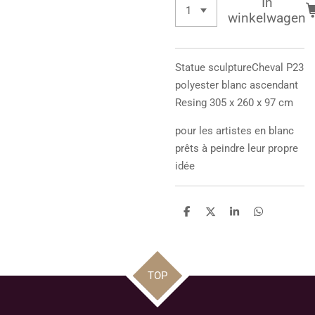
In
winkelwagen
Statue sculpture
Cheval P23
polyester blanc ascendant
Resing 305 x 260 x 97 cm
pour les artistes en blanc
prêts à peindre leur propre
idée
D
D
S
D
e
e
h
e
l
e
a
l
e
l
r
e
n
e
n
TOP