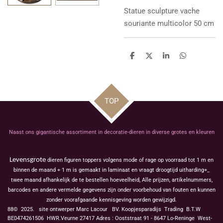
Statue sculpture
vache
souriante multicolor 50 cm
D
D
S
D
e
e
h
e
l
e
a
l
e
l
r
e
n
e
n
TOP
Naast ons gigantische assortiment in decoratie-dieren in diverse grotes en kleuren
Levensgrote
dieren figuren toppers volgens mode of rage op voorraad tot 1 m en
binnen de maand + 1 m is gemaakt in laminaat en vraagt droogtijd uitharding+_
twee maand afhankelijk de te bestellen hoeveelheid, Alle prijzen, artikelnummers,
barcodes en andere vermelde gegevens zijn onder voorbehoud van fouten en kunnen
zonder voorafgaande kennisgeving worden gewijzigd.
88© 2025. site ontwerper Marc Lacour BV. Koopjesparadijs Trading
B.T.W
BE0474261506 HWR.Veurne 27417
Adres : Ooststraat 91 - 8647 Lo-Reninge West-