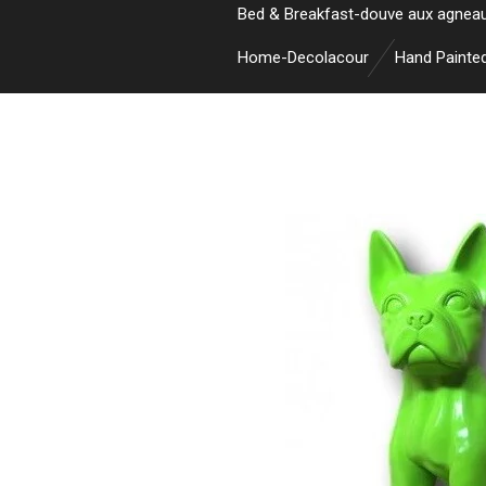
Bed & Breakfast-douve aux agnea
Home-Decolacour
Hand Painte