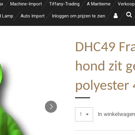
ux
Machine-Import
Tiffany-Trading
A Maritieme
Verkoop
d Lamp
Auto Import
Inloggen om prijzen te zien
DHC49 Fra
hond zit g
polyester
In winkelwage