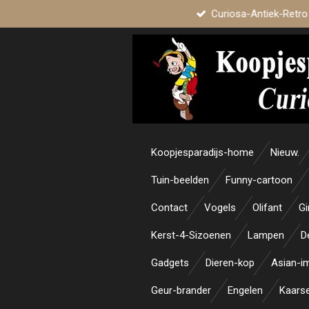
Curiosa-Antiek-Retro
Ga
direct
naar
de
hoofdinhoud
Koopjesparadijs-home
Nieuw.
Tuin-beelden
Funny-cartoon
Contact
Vogels
Olifant
Gi
Kerst-4-Sizoenen
Lampen
D
Gadgets
Dieren-kop
Asian-i
Geur-brander
Engelen
Kaars