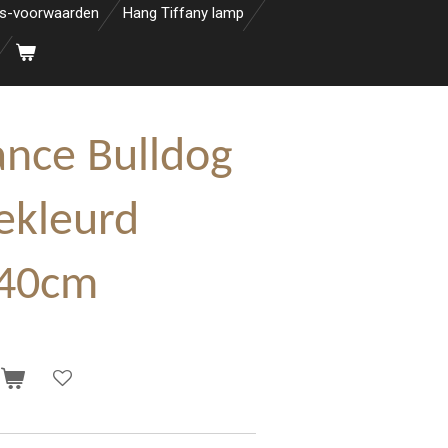
s-voorwaarden
Hang Tiffany lamp
nce Bulldog
ekleurd
 40cm
n