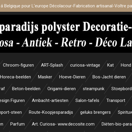
 á Belgique pour L’europe Décolacour-Fabrication artisanal-Voltre p
Chroom-figuren
ART-Splash
curiosa-vintage
Kat
Hond
Horeca-beelden
Masker
Hoeve-Dieren
Bos-Jacht dieren
raf
Beton-beelden
Origami-dieren
steampunk
Stoepbord
esign Figuren
Ambacht-artiesten
Salon-tafels
Transport
mport-steen
Route-Koopjesparadijs
geluks brengers
Spiritu
en
Parfum
Art. Curiosa- www.decosite.com
Diëten-bio-para