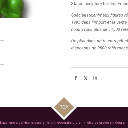
Statue sculpture bulldog Fran
S
pécialiste,animaux figures r
1995 dans l’import et la vente
nous avons plus de 11500 réf
De plus dans notre entrepôt 
disposons de 9500 références
D
D
S
e
e
h
l
e
a
e
l
r
n
e
TOP
Naast ons gigantische assortiment in decoratie-dieren in diverse grotes en kleuren