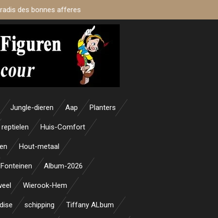
aradis des bonnes afferes
Jungle-dieren
Aap
Planters
reptielen
Huis-Comfort
en
Hout-metaal
Fonteinen
Album-2026
weel
Wierook-Hem
dise
schipping
Tiffany ALbum