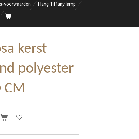
s-voorwaarden
Hang Tiffany lamp
sa kerst
nd polyester
0 CM
n