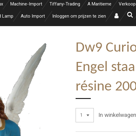
ux
Machine-Import
Tiffany-Trading
A Maritieme
Verkoop
d Lamp
Auto Import
Inloggen om prijzen te zien
Dw9 Curio
Engel staa
résine 20
In winkelwage