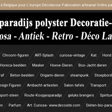
 á Belgique pour L’europe Décolacour-Fabrication artisanal-Voltre p
Chroom-figuren
ART-Splash
curiosa-vintage
Kat
Hond
Horeca-beelden
Masker
Hoeve-Dieren
Bos-Jacht dieren
raf
Beton-beelden
Origami-dieren
steampunk
Stoepbord
esign Figuren
Ambacht-artiesten
Salon-tafels
Transport
mport-steen
Route-Koopjesparadijs
geluks brengers
Spiritu
en
Parfum
Art. Curiosa- www.decosite.com
Diëten-bio-para