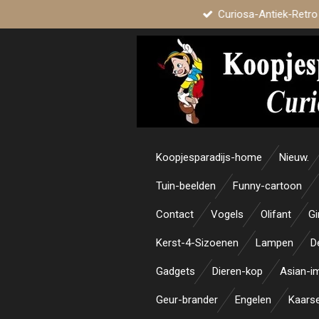
Curiosa-Antiek-Retro
Ga
direct
naar
de
hoofdinhoud
Koopjesparadijs-home
Nieuw.
Tuin-beelden
Funny-cartoon
Contact
Vogels
Olifant
Gi
Kerst-4-Sizoenen
Lampen
D
Gadgets
Dieren-kop
Asian-i
Geur-brander
Engelen
Kaars