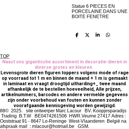
Statue
6 PIECES EN
PORCELAINE DANS UNE
BOITE FENETRE
D
D
S
D
e
e
h
e
l
e
a
l
e
l
r
e
n
e
n
TOP
Naast ons gigantische assortiment in decoratie-dieren in
diverse grotes en kleuren
dieren figuren toppers volgens mode of rage
Levensgrote
op voorraad tot 1 m en binnen de maand + 1 m is gemaakt
in laminaat en vraagt droogtijd uitharding+_ twee maand
afhankelijk de te bestellen hoeveelheid, Alle prijzen,
artikelnummers, barcodes en andere vermelde gegevens
zijn onder voorbehoud van fouten en kunnen zonder
voorafgaande kennisgeving worden gewijzigd.
88© 2025. site ontwerper Marc Lacour BV. Koopjesparadijs
Trading
B.T.W BE0474261506 HWR.Veurne 27417
Adres :
Ooststraat 91 - 8647 Lo-Reninge West-Vlaanderen België na
afspraak mail : mlacour@hotmail.be GSM.