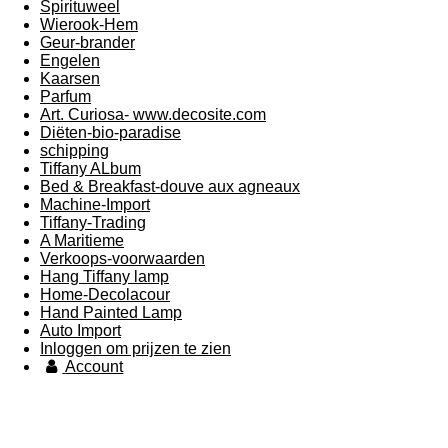
Spirituweel
Wierook-Hem
Geur-brander
Engelen
Kaarsen
Parfum
Art. Curiosa- www.decosite.com
Diëten-bio-paradise
schipping
Tiffany ALbum
Bed & Breakfast-douve aux agneaux
Machine-Import
Tiffany-Trading
A Maritieme
Verkoops-voorwaarden
Hang Tiffany lamp
Home-Decolacour
Hand Painted Lamp
Auto Import
Inloggen om prijzen te zien
Account