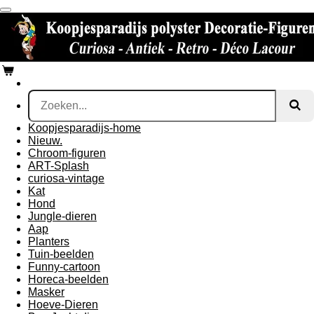
Ga
direct
naar
de
hoofdinhoud
Koopjesparadijs-home
Nieuw.
Chroom-figuren
ART-Splash
curiosa-vintage
Kat
Hond
Jungle-dieren
Aap
Planters
Tuin-beelden
Funny-cartoon
Horeca-beelden
Masker
Hoeve-Dieren