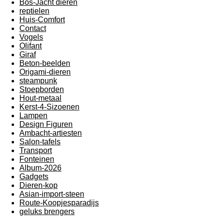
Bos-Jacht dieren
reptielen
Huis-Comfort
Contact
Vogels
Olifant
Giraf
Beton-beelden
Origami-dieren
steampunk
Stoepborden
Hout-metaal
Kerst-4-Sizoenen
Lampen
Design Figuren
Ambacht-artiesten
Salon-tafels
Transport
Fonteinen
Album-2026
Gadgets
Dieren-kop
Asian-import-steen
Route-Koopjesparadijs
geluks brengers