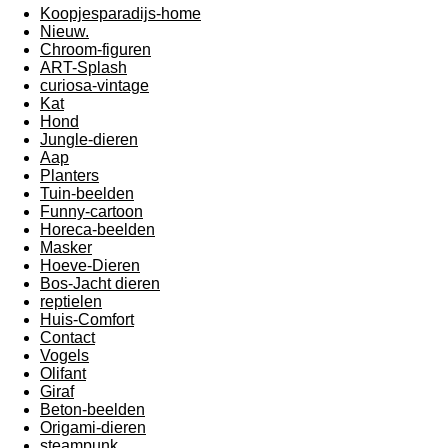
Koopjesparadijs-home
Nieuw.
Chroom-figuren
ART-Splash
curiosa-vintage
Kat
Hond
Jungle-dieren
Aap
Planters
Tuin-beelden
Funny-cartoon
Horeca-beelden
Masker
Hoeve-Dieren
Bos-Jacht dieren
reptielen
Huis-Comfort
Contact
Vogels
Olifant
Giraf
Beton-beelden
Origami-dieren
steampunk