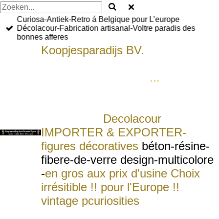
Curiosa-Antiek-Retro á Belgique pour L’europe
Décolacour-Fabrication artisanal-Voltre paradis des
bonnes afferes
Koopjesparadijs BV.
bied U aan
levens-groote-dieren-figuren voor
ieder budget of zaak
...
Statue
schulptures grandure naturel qui
rendet n'importe quelle piéce plus
attrayante
.
Deco
lacour
IMPORTER & EXPORTER-
figures décoratives
béton-résine-
fibere-de-verre design-multicolore
-
en gros aux prix d'usine Choix
irrésitible !! pour l'Europe !!
vintage p
curiosities
figures
wholesale for Europe