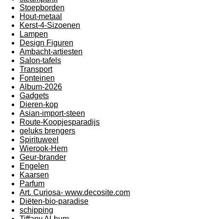
Stoepborden
Hout-metaal
Kerst-4-Sizoenen
Lampen
Design Figuren
Ambacht-artiesten
Salon-tafels
Transport
Fonteinen
Album-2026
Gadgets
Dieren-kop
Asian-import-steen
Route-Koopjesparadijs
geluks brengers
Spirituweel
Wierook-Hem
Geur-brander
Engelen
Kaarsen
Parfum
Art. Curiosa- www.decosite.com
Diëten-bio-paradise
schipping
Tiffany ALbum