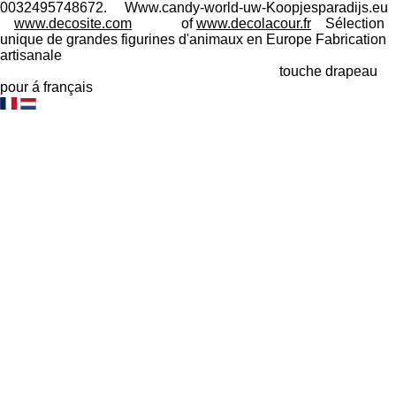
0032495748672. Www.candy-world-uw-Koopjesparadijs.eu
www.decosite.com
of
www.decolacour.fr
Sélection
unique de grandes figurines d'animaux en Europe Fabrication
artisanale
touche drapeau
pour á français