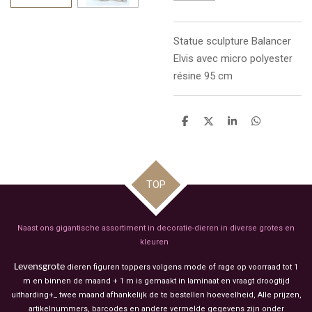
Statue sculpture
Balancer
Elvis avec micro polyester
résine 95 cm
D
D
S
D
e
e
h
e
l
e
a
l
e
l
r
e
n
e
n
TOP
Naast ons gigantische assortiment in decoratie-dieren in diverse grotes en
kleuren
Levensgrote
dieren figuren toppers volgens mode of rage op voorraad tot 1
m en binnen de maand + 1 m is gemaakt in laminaat en vraagt droogtijd
uitharding+_ twee maand afhankelijk de te bestellen hoeveelheid, Alle prijzen,
artikelnummers, barcodes en andere vermelde gegevens zijn onder