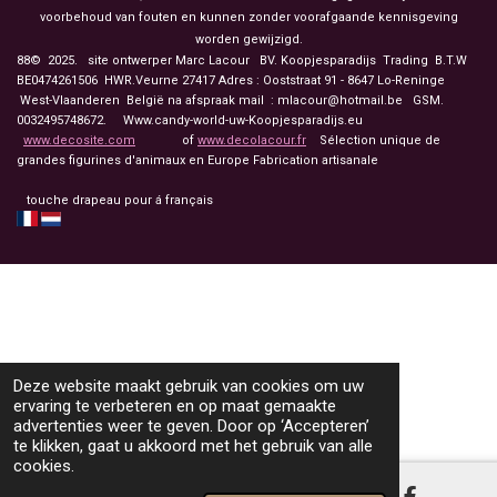
voorbehoud van fouten en kunnen zonder voorafgaande kennisgeving
worden gewijzigd.
88© 2025. site ontwerper Marc Lacour BV. Koopjesparadijs Trading
B.T.W
BE0474261506 HWR.Veurne 27417
Adres : Ooststraat 91 - 8647 Lo-Reninge
West-Vlaanderen België na afspraak mail : mlacour@hotmail.be GSM.
0032495748672. Www.candy-world-uw-Koopjesparadijs.eu
www.decosite.com
of
www.decolacour.fr
Sélection unique de
grandes figurines d'animaux en Europe Fabrication artisanale
touche drapeau pour á français
Deze website maakt gebruik van cookies om uw
ervaring te verbeteren en op maat gemaakte
advertenties weer te geven. Door op ‘Accepteren’
te klikken, gaat u akkoord met het gebruik van alle
cookies.