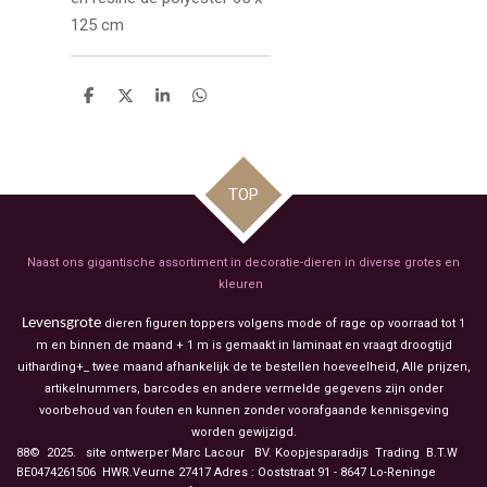
125 cm
D
D
S
D
e
e
h
e
l
e
a
l
e
l
r
e
n
e
n
TOP
Naast ons gigantische assortiment in decoratie-dieren in diverse grotes en
kleuren
Levensgrote
dieren figuren toppers volgens mode of rage op voorraad tot 1
m en binnen de maand + 1 m is gemaakt in laminaat en vraagt droogtijd
uitharding+_ twee maand afhankelijk de te bestellen hoeveelheid, Alle prijzen,
artikelnummers, barcodes en andere vermelde gegevens zijn onder
voorbehoud van fouten en kunnen zonder voorafgaande kennisgeving
worden gewijzigd.
88© 2025. site ontwerper Marc Lacour BV. Koopjesparadijs Trading
B.T.W
BE0474261506 HWR.Veurne 27417
Adres : Ooststraat 91 - 8647 Lo-Reninge