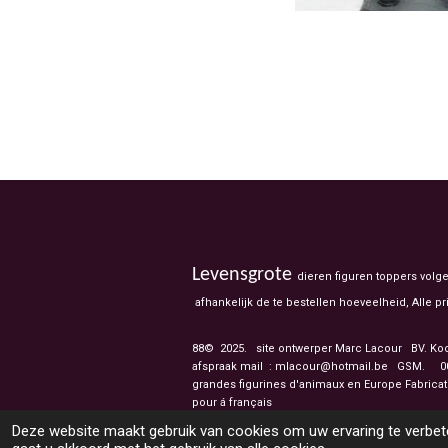
Levensgrote
dieren figuren toppers volg
afhankelijk de te bestellen hoeveelheid, Alle
88© 2025. site ontwerper Marc Lacour BV. Ko
afspraak mail : mlacour@hotmail.be GSM.
003
grandes figurines d'
pour á français
Deze website maakt gebruik van cookies om uw ervaring te verbete