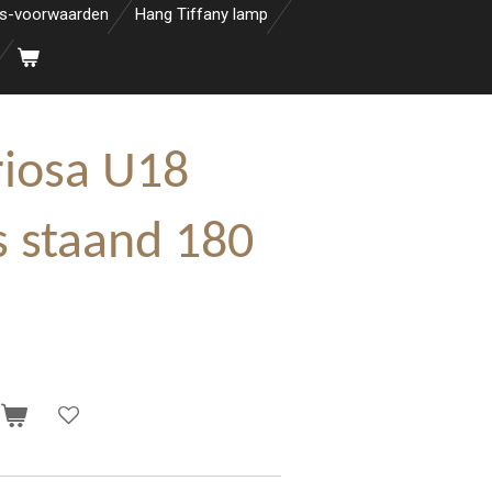
s-voorwaarden
Hang Tiffany lamp
iosa U18
s staand 180
n