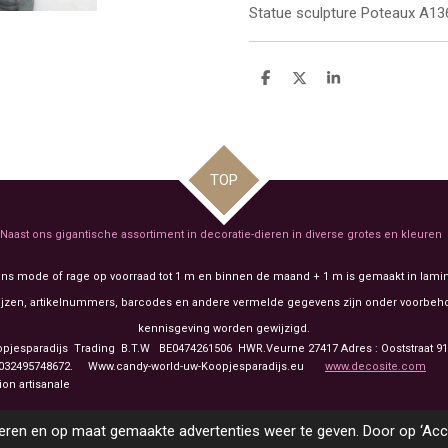
Statue sculpture
Poteaux A13
D
D
S
e
e
h
l
e
a
e
l
r
n
e
TOP
Naast ons gigantische assortiment in decoratie-dieren in diverse grotes en kleuren
ens mode of rage op voorraad tot 1 m en binnen de maand + 1 m is gemaakt in lamin
 prijzen, artikelnummers, barcodes en andere vermelde gegevens zijn onder voorb
kennisgeving worden gewijzigd.
opjesparadijs Trading
B.T.W BE0474261506 HWR.Veurne 27417
Adres : Ooststraat 
2495748672. Www.candy-world-uw-Koopjesparadijs.eu
www.decosite.com
animaux en Europe Fabrication artisa
ren en op maat gemaakte advertenties weer te geven. Door op ‘Accep