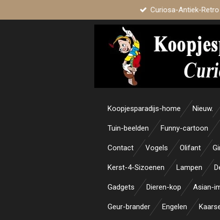
Curiosa-Antiek-Retro
Ga
direct
naar
de
hoofdinhoud
Koopjesparadijs-home
Nieuw.
Tuin-beelden
Funny-cartoon
Contact
Vogels
Olifant
Gi
Kerst-4-Sizoenen
Lampen
D
Gadgets
Dieren-kop
Asian-i
Geur-brander
Engelen
Kaars