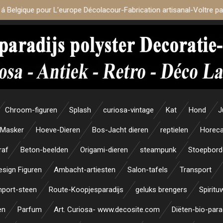
 á Belgique pour L’europe Décolacour-Fabrication artisanal-Voltre p
Chroom-figuren
Splash
curiosa-vintage
Kat
Hond
J
Masker
Hoeve-Dieren
Bos-Jacht dieren
reptielen
Horeca
raf
Beton-beelden
Origami-dieren
steampunk
Stoepbord
esign Figuren
Ambacht-artiesten
Salon-tafels
Transport
mport-steen
Route-Koopjesparadijs
geluks brengers
Spiritu
en
Parfum
Art. Curiosa- www.decosite.com
Diëten-bio-para