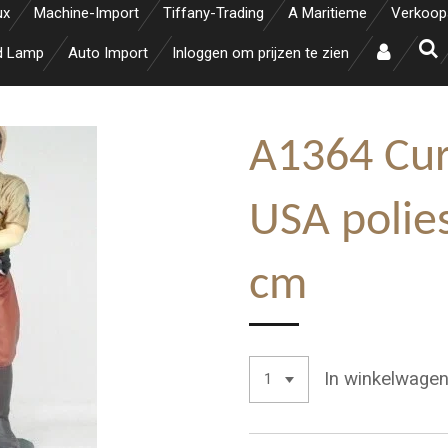
ux
Machine-Import
Tiffany-Trading
A Maritieme
Verkoop
d Lamp
Auto Import
Inloggen om prijzen te zien
A1364 Cur
USA polie
cm
In winkelwage