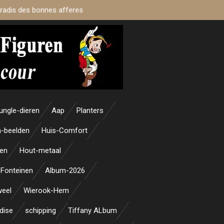
aradis des bonnes afferes
ungle-dieren
Aap
Planters
-beelden
Huis-Comfort
en
Hout-metaal
Fonteinen
Album-2026
weel
Wierook-Hem
dise
schipping
Tiffany ALbum