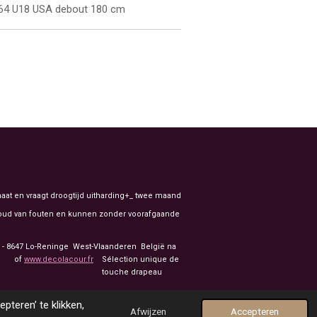
64 U18 USA debout 180 cm
aat en vraagt droogtijd uitharding+_ twee maand
ehoud van fouten en kunnen zonder voorafgaande
91 - 8647 Lo-Reninge West-Vlaanderen België na
of
www.decolacour.fr
Sélection unique de
nale touche drapeau
teren’ te klikken,
Afwijzen
Accepteren