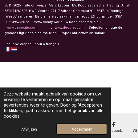
88© 2025. site ontwerper Marc Lacour BV. Koopjesparadijs Trading
B.T.W
BE0474261506 HWR.Veurne 27417
Adres : Ooststraat 91 - 8647 Lo-Reninge
West-Vlaanderen België na afspraak mail : mlacour@hotmail.be GSM.
0032495748672. Www.candy-world-uw-Koopjesparadijs.eu
www.decosite.com
of
www.decolacour.fr
Sélection unique de
grandes figurines d'animaux en Europe Fabrication artisanale
touche drapeau pour á français
Deze website maakt gebruik van cookies om uw
ervaring te verbeteren en op maat gemaakte
advertenties weer te geven. Door op ‘Accepteren’
te klikken, gaat u akkoord met het gebruik van alle
cookies.
Afwijzen
Accepteren
E-mailadres
Telefoonnummer
Kaart
Facebook
Wh