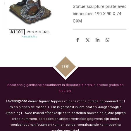
Statue sculpture pirate avec
binoculaire
190 X 90 X 74
CXM
D
D
S
D
e
e
h
e
l
e
a
l
e
l
r
e
n
e
n
TOP
Naast ons gigantische assortiment in decoratie-dieren in diverse grotes en
kleuren
Levensgrote
dieren figuren toppers volgens mode of rage op voorraad tot 1
m en binnen de maand + 1 m is gemaakt in laminaat en vraagt droogtijd
uitharding+_ twee maand afhankelijk de te bestellen hoeveelheid, Alle prijzen,
artikelnummers, barcodes en andere vermelde gegevens zijn onder
voorbehoud van fouten en kunnen zonder voorafgaande kennisgeving
worden gewijzigd.