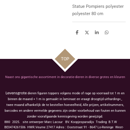
Statue
Pompiers polyester
polyester 80 cm
D
D
S
D
e
e
h
e
l
e
a
l
e
l
r
e
n
e
n
TOP
Naast ons gigantische assortiment in decoratie-dieren in diverse grotes en kleuren
Levensgrote
dieren figuren toppers volgens mode of rage op voorraad tot 1 m en
binnen de maand + 1 m is gemaakt in laminaat en vraagt droogtijd uitharding+_
twee maand afhankelijk de te bestellen hoeveelheid, Alle prijzen, artikelnummers,
barcodes en andere vermelde gegevens zijn onder voorbehoud van fouten en kunnen
zonder voorafgaande kennisgeving worden gewijzigd.
88© 2025. site ontwerper Marc Lacour BV. Koopjesparadijs Trading
B.T.W
BE0474261506 HWR.Veurne 27417
Adres : Ooststraat 91 - 8647 Lo-Reninge West-