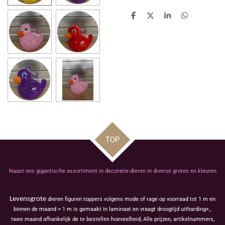
D
D
S
D
e
e
h
e
l
e
a
l
e
l
r
e
n
e
n
TOP
Naast ons gigantische assortiment in decoratie-dieren in diverse grotes en kleuren
Levensgrote
dieren figuren toppers volgens mode of rage op voorraad tot 1 m en
binnen de maand + 1 m is gemaakt in laminaat en vraagt droogtijd uitharding+_
twee maand afhankelijk de te bestellen hoeveelheid, Alle prijzen, artikelnummers,