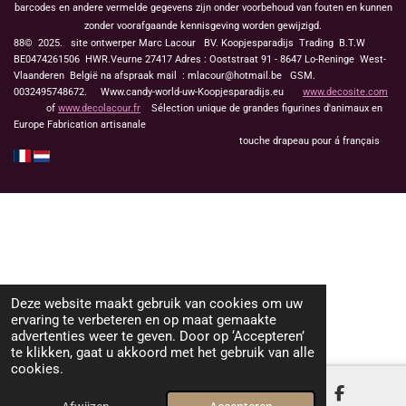
barcodes en andere vermelde gegevens zijn onder voorbehoud van fouten en kunnen
zonder voorafgaande kennisgeving worden gewijzigd.
88© 2025. site ontwerper Marc Lacour BV. Koopjesparadijs Trading
B.T.W
BE0474261506 HWR.Veurne 27417
Adres : Ooststraat 91 - 8647 Lo-Reninge West-
Vlaanderen België na afspraak mail : mlacour@hotmail.be GSM.
0032495748672. Www.candy-world-uw-Koopjesparadijs.eu
www.decosite.com
of
www.decolacour.fr
Sélection unique de grandes figurines d'animaux en
Europe Fabrication artisanale
touche drapeau pour á français
Deze website maakt gebruik van cookies om uw
ervaring te verbeteren en op maat gemaakte
advertenties weer te geven. Door op ‘Accepteren’
te klikken, gaat u akkoord met het gebruik van alle
cookies.