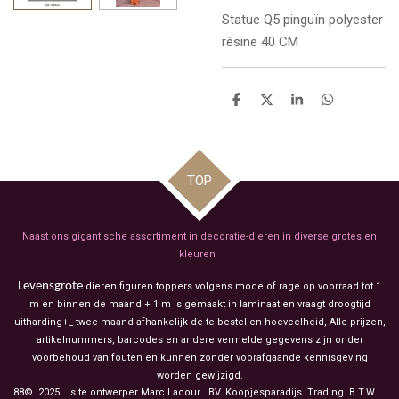
Statue Q5 pinguïn polyester
résine 40 CM
D
D
S
D
e
e
h
e
l
e
a
l
e
l
r
e
n
e
n
TOP
Naast ons gigantische assortiment in decoratie-dieren in diverse grotes en
kleuren
Levensgrote
dieren figuren toppers volgens mode of rage op voorraad tot 1
m en binnen de maand + 1 m is gemaakt in laminaat en vraagt droogtijd
uitharding+_ twee maand afhankelijk de te bestellen hoeveelheid, Alle prijzen,
artikelnummers, barcodes en andere vermelde gegevens zijn onder
voorbehoud van fouten en kunnen zonder voorafgaande kennisgeving
worden gewijzigd.
88© 2025. site ontwerper Marc Lacour BV. Koopjesparadijs Trading
B.T.W