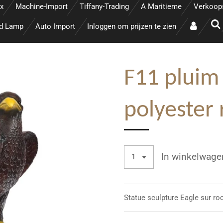
x
Machine-Import
Tiffany-Trading
A Maritieme
Verkoop
ed Lamp
Auto Import
Inloggen om prijzen te zien
F11 pluim
polyester
In winkelwage
Statue sculpture
Eagle sur ro