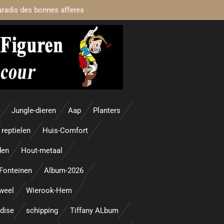
aradis des bonnes afferes
Jungle-dieren
Aap
Planters
reptielen
Huis-Comfort
den
Hout-metaal
Fonteinen
Album-2026
uweel
Wierook-Hem
adise
schipping
Tiffany ALbum