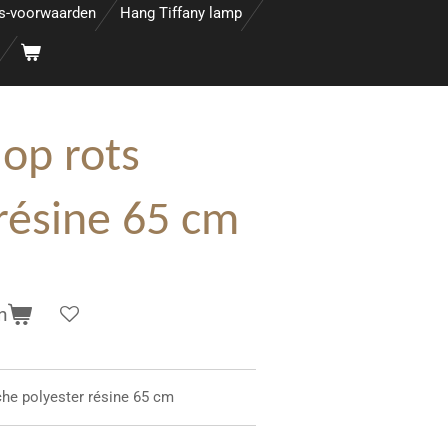
s-voorwaarden
Hang Tiffany lamp
 op rots
 résine 65 cm
n
che polyester résine 65 cm