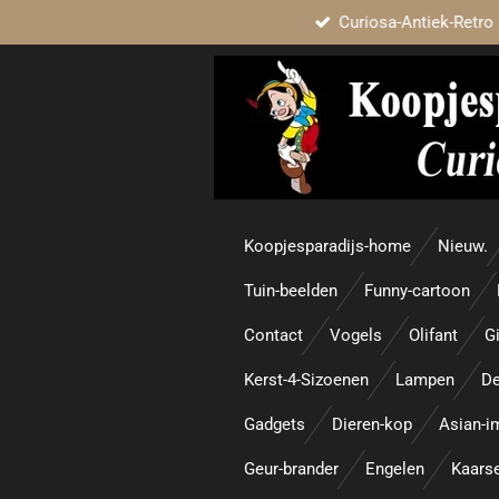
Curiosa-Antiek-Retro 
Ga
direct
naar
de
hoofdinhoud
Koopjesparadijs-home
Nieuw.
Tuin-beelden
Funny-cartoon
Contact
Vogels
Olifant
Gi
Kerst-4-Sizoenen
Lampen
De
Gadgets
Dieren-kop
Asian-i
Geur-brander
Engelen
Kaars