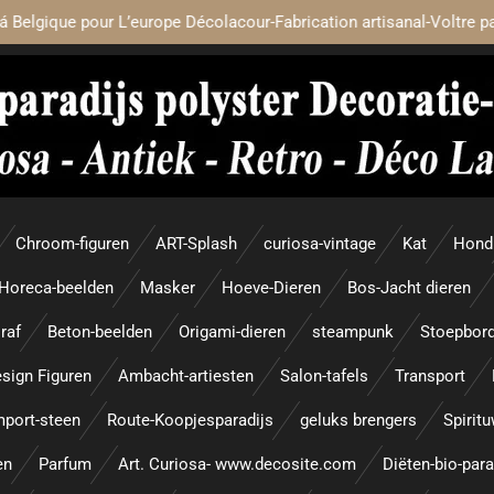
á Belgique pour L’europe Décolacour-Fabrication artisanal-Voltre p
Chroom-figuren
ART-Splash
curiosa-vintage
Kat
Hond
Horeca-beelden
Masker
Hoeve-Dieren
Bos-Jacht dieren
raf
Beton-beelden
Origami-dieren
steampunk
Stoepbor
sign Figuren
Ambacht-artiesten
Salon-tafels
Transport
mport-steen
Route-Koopjesparadijs
geluks brengers
Spirit
en
Parfum
Art. Curiosa- www.decosite.com
Diëten-bio-par