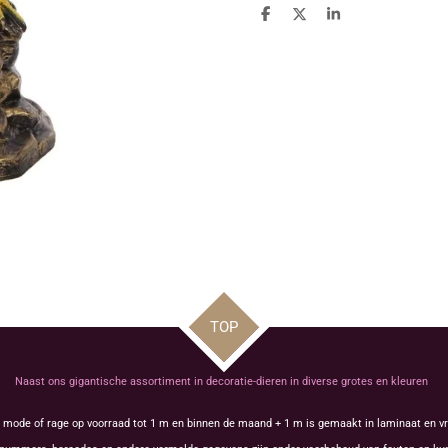
D
D
S
e
e
h
l
e
a
e
l
r
n
e
TOP
Naast ons gigantische assortiment in decoratie-dieren in diverse grotes en kleuren
s mode of rage op voorraad tot 1 m en binnen de maand + 1 m is gemaakt in laminaat en vr