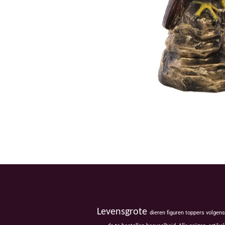
Levensgrote
dieren figuren toppers volgen