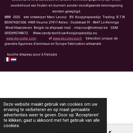
voorbehoud van fouten en kunnen zonder voorafgaande kennisgeving
worden gewijzigd.
88© 2025. site ontwerper Marc Lacour BV. Koopjesparadijs Trading
B.T.W
BE0474261506 HWR.Veurne 27417
Adres : Ooststraat 91 - 8647 Lo-Reninge
West-Vlaanderen België na afspraak mail : mlacour@hotmail.be GSM.
0032495748672. Www.candy-world-uw-Koopjesparadijs.eu
www.decosite.com
of
www.decolacour.fr
Sélection unique de
grandes figurines d'animaux en Europe Fabrication artisanale
touche drapeau pour á français
Deze website maakt gebruik van cookies om uw
ervaring te verbeteren en op maat gemaakte
advertenties weer te geven. Door op ‘Accepteren’
te klikken, gaat u akkoord met het gebruik van alle
cookies.