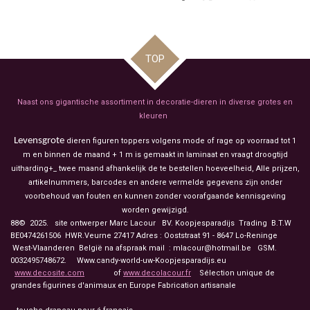
e
e
h
e
l
e
a
l
e
l
r
e
n
e
n
TOP
Naast ons gigantische assortiment in decoratie-dieren in diverse grotes en
kleuren
Levensgrote
dieren figuren toppers volgens mode of rage op voorraad tot 1
m en binnen de maand + 1 m is gemaakt in laminaat en vraagt droogtijd
uitharding+_ twee maand afhankelijk de te bestellen hoeveelheid, Alle prijzen,
artikelnummers, barcodes en andere vermelde gegevens zijn onder
voorbehoud van fouten en kunnen zonder voorafgaande kennisgeving
worden gewijzigd.
88© 2025. site ontwerper Marc Lacour BV. Koopjesparadijs Trading
B.T.W
BE0474261506 HWR.Veurne 27417
Adres : Ooststraat 91 - 8647 Lo-Reninge
West-Vlaanderen België na afspraak mail : mlacour@hotmail.be GSM.
0032495748672. Www.candy-world-uw-Koopjesparadijs.eu
www.decosite.com
of
www.decolacour.fr
Sélection unique de
grandes figurines d'animaux en Europe Fabrication artisanale