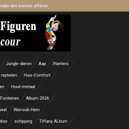
aradis des bonnes afferes
Jungle-dieren
Aap
Planters
reptielen
Huis-Comfort
en
Hout-metaal
Fonteinen
Album-2026
weel
Wierook-Hem
dise
schipping
Tiffany ALbum