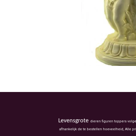
Levensgrote
dieren figuren toppers volg
afhankelijk de te bestellen hoeveelheid, Alle