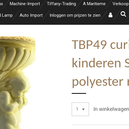
ux
Machine-Import
Tiffany-Trading
A Maritieme
Verkoop
d Lamp
Auto Import
Inloggen om prijzen te zien
TBP49 cur
kinderen 
polyester
In winkelwage