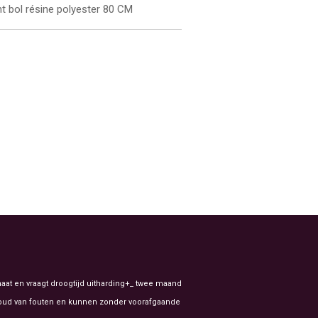
t bol résine polyester 80 CM
aat en vraagt droogtijd uitharding+_ twee maand
ehoud van fouten en kunnen zonder voorafgaande