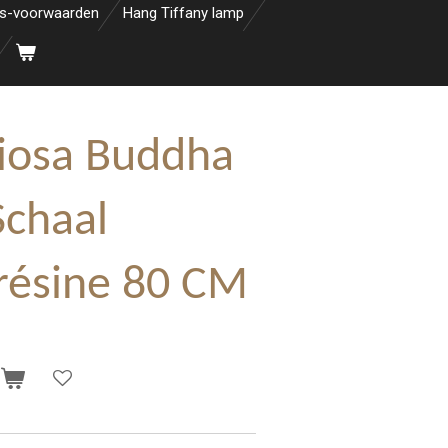
s-voorwaarden
Hang Tiffany lamp
iosa Buddha
Schaal
 résine 80 CM
n