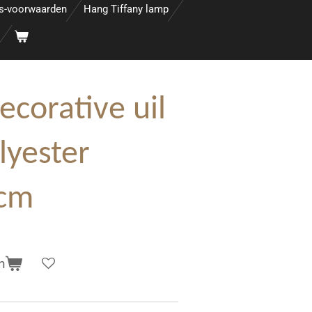
s-voorwaarden
Hang Tiffany lamp
corative uil
lyester
 cm
n