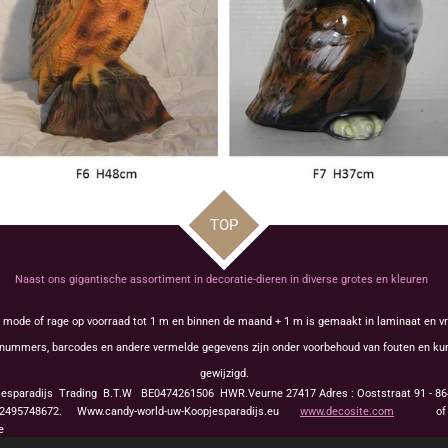
TOP
Naast ons gigantische assortiment in decoratie-dieren in diverse grotes en kleuren
s mode of rage op voorraad tot 1 m en binnen de maand + 1 m is gemaakt in laminaat en vr
tikelnummers, barcodes en andere vermelde gegevens zijn onder voorbehoud van fouten en 
gewijzigd.
jesparadijs Trading
B.T.W BE0474261506 HWR.Veurne 27417
Adres : Ooststraat 91 - 
495748672. Www.candy-world-uw-Koopjesparadijs.eu
www.decosite.com
o
 Europe Fabrication artisanale touche dr