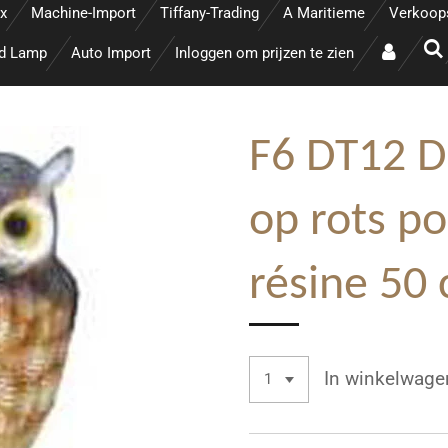
x
Machine-Import
Tiffany-Trading
A Maritieme
Verkoop
ed Lamp
Auto Import
Inloggen om prijzen te zien
F6 DT12 De
op rots po
résine 50
In winkelwage