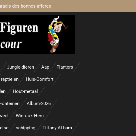
aradis des bonnes afferes
Jungle-dieren
Aap
Planters
reptielen
Huis-Comfort
den
Hout-metaal
Fonteinen
Album-2026
uweel
Wierook-Hem
adise
schipping
Tiffany ALbum