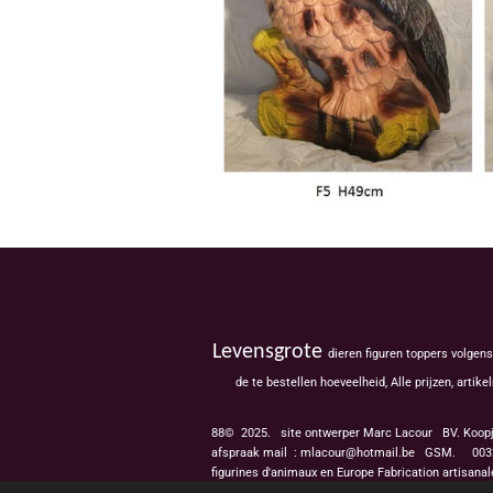
Levensgrote
dieren figuren toppers volgen
de te bestellen hoeveelheid, Alle prijzen, ar
88© 2025. site ontwerper Marc Lacour BV. Koop
afspraak mail : mlacour@hotmail.be GSM.
0032
figurines d'animaux en