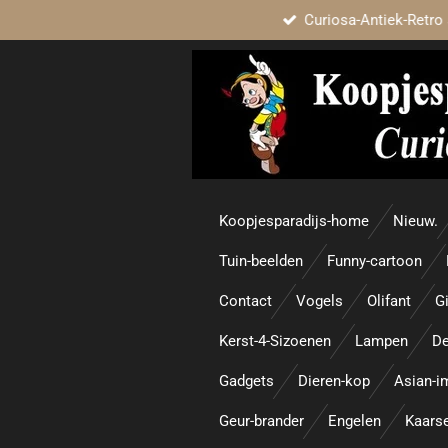
Curiosa-Antiek-Retro 
Ga
direct
naar
de
hoofdinhoud
Koopjesparadijs-home
Nieuw.
Tuin-beelden
Funny-cartoon
Contact
Vogels
Olifant
Gi
Kerst-4-Sizoenen
Lampen
De
Gadgets
Dieren-kop
Asian-i
Geur-brander
Engelen
Kaars