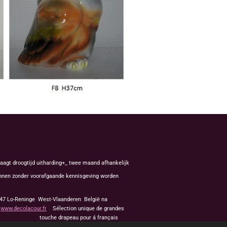
aagt droogtijd uitharding+_ twee maand afhankelijk
kunnen zonder voorafgaande kennisgeving worden
8647 Lo-Reninge West-Vlaanderen België na
f
www.decolacour.fr
Sélection unique de grandes
apeau pour á français