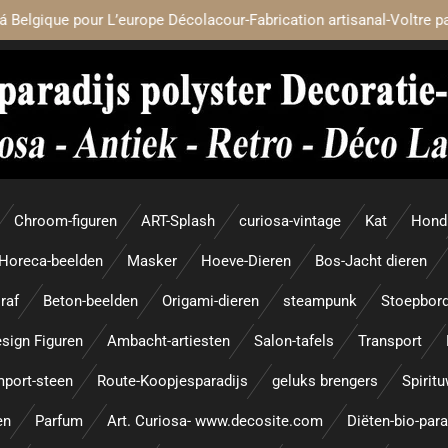
á Belgique pour L’europe Décolacour-Fabrication artisanal-Voltre p
Chroom-figuren
ART-Splash
curiosa-vintage
Kat
Hond
Horeca-beelden
Masker
Hoeve-Dieren
Bos-Jacht dieren
raf
Beton-beelden
Origami-dieren
steampunk
Stoepbor
sign Figuren
Ambacht-artiesten
Salon-tafels
Transport
mport-steen
Route-Koopjesparadijs
geluks brengers
Spirit
en
Parfum
Art. Curiosa- www.decosite.com
Diëten-bio-par